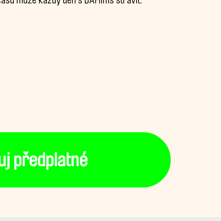
 času může každý den s DAFilms strávit.
uj předplatné