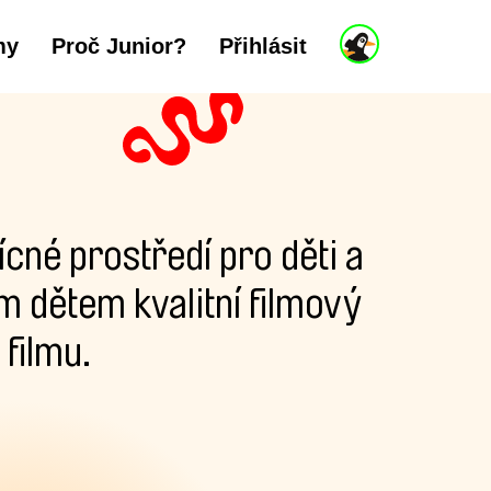
J
my
Proč Junior?
Přihlásit
u
n
i
o
r
ú
č
e
t
cné prostředí pro děti a
 dětem kvalitní filmový
filmu.