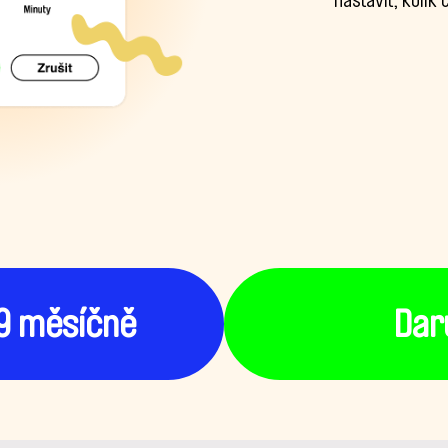
nastavit, kolik
99 měsíčně
Dar