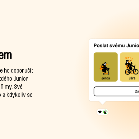
tem
te ho doporučit
ždého Junior
filmy. Své
y a kdykoliv se