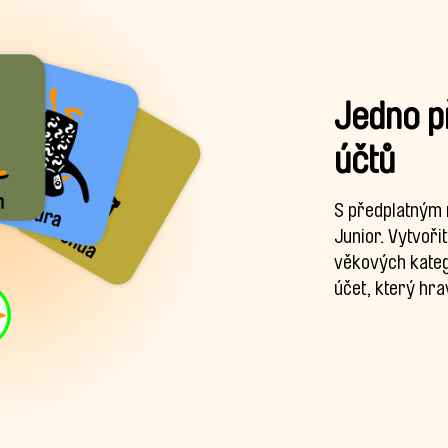
Jedno př
účtů
S předplatným 
Junior. Vytvoři
věkových katego
účet, který hra