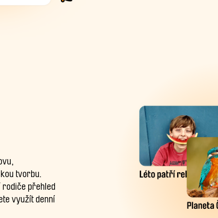
ovu,
skou tvorbu.
 rodiče přehled
žete využít denní