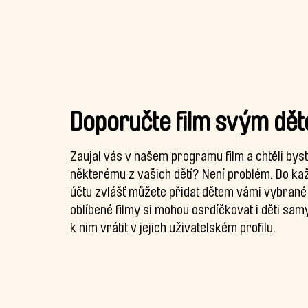
Doporučte film svým dě
Zaujal vás v našem programu film a chtěli bys
některému z vašich dětí? Není problém. Do ka
účtu zvlášť můžete přidat dětem vámi vybrané 
oblíbené filmy si mohou osrdíčkovat i děti sam
k nim vrátit v jejich uživatelském profilu.