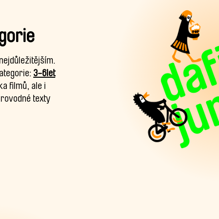
egorie
 nejdůležitějším.
ategorie:
3-6let
a filmů, ale i
provodné texty