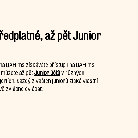
edplatné, až pět Junior
na DAFilms získáváte přístup i na DAFilms
t můžete až pět
Junior účtů
v různých
riích. Každý z vašich juniorů získá vlastní
vě zvládne ovládat.