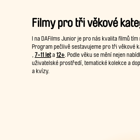
Filmy pro tři věkové kat
I na DAFilms Junior je pro nás kvalita filmů tím
Program pečlivě sestavujeme pro tři věkové k
,
7-11 let
a
12+
. Podle věku se mění nejen nabídk
uživatelské prostředí, tematické kolekce a do
a kvízy.