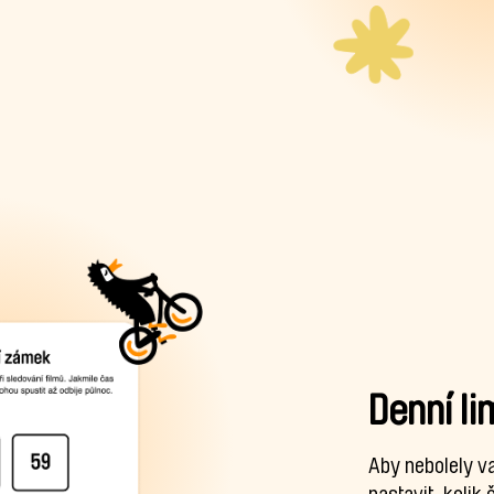
Denní li
Aby nebolely v