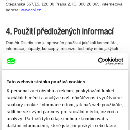
Štěpánská 567/15, 120 00 Praha 2, IČ: 000 20 869, internetová
adresa:
www.coi.cz
.
4. Použití předložených informací
Doc-Air Distribution je oprávněn používat jakékoli komentáře,
informace, nápady, koncepty, recenze, techniky nebo jakýkoli
jiný materiál obsažený v jakékoliv komunikaci, kterou nám
můžete zaslat, včetně odpovědí na dotazníky nebo
prostřednictvím příspěvků na portále DAFilms pro jakýkoli účel,
včetně, nikoli však výhradně, vývoje, výroby a marketingu
produktů a vytváření, úpravy nebo zdokonalení služeb DAFilms,
Tato webová stránka používá cookies
a to bez nároku na jakoukoliv odměnu či jinou kompenzaci pro
původce takových informací.
K personalizaci obsahu a reklam, poskytování funkcí
sociálních médií a analýze naší návštěvnosti využíváme
soubory cookie. Informace o tom, jak náš web používáte,
5. Zákaznická podpora
sdílíme se svými partnery pro sociální média, inzerci a
analýzy. Partneři tyto údaje mohou zkombinovat s
Pokud potřebujete jakoukoliv pomoc, klikněte na ikonu nabídky v
dalšími informacemi, které jste jim poskytli nebo které
pravém horním rohu a vyberte "FAQ". Zde najdete odpovědi na