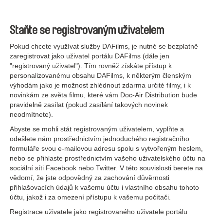
Staňte se registrovaným uživatelem
Pokud chcete využívat služby DAFilms, je nutné se bezplatně
zaregistrovat jako uživatel portálu DAFilms (dále jen
"registrovaný uživatel"). Tím rovněž získáte přístup k
personalizovanému obsahu DAFilms, k některým členským
výhodám jako je možnost zhlédnout zdarma určité filmy, i k
novinkám ze světa filmu, které vám Doc-Air Distribution bude
pravidelně zasílat (pokud zasílání takových novinek
neodmítnete).
Abyste se mohli stát registrovaným uživatelem, vyplňte a
odešlete nám prostřednictvím jednoduchého registračního
formuláře svou e-mailovou adresu spolu s vytvořeným heslem,
nebo se přihlaste prostřednictvím vašeho uživatelského účtu na
sociální síti Facebook nebo Twitter. V této souvislosti berete na
vědomí, že jste odpovědný za zachování důvěrnosti
přihlašovacích údajů k vašemu účtu i vlastního obsahu tohoto
účtu, jakož i za omezení přístupu k vašemu počítači.
Registrace uživatele jako registrovaného uživatele portálu