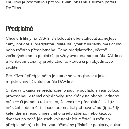
DAFilms je podmínkou pro využívání obsahu a služeb portálu
DAFilms.
Předplatné
Chcete-li filmy na DAFilms sledovat nebo stahovat za nejlepší
ceny, pořiďte si předplatné. Máte na výběr z varianty měsíčního
nebo ročního předplatného. Cena předplatného, včetně
veškerých daní a poplatků, je vždy uvedena na portálu DAFilms
u konkrétní varianty předplatného, kterou si při objednávce
zvolíte.
Pro zřízení předplatného je nutné se zaregistrovat jako
registrovaný uživatel portálu DAFilms.
Smlouvy týkající se předplatného jsou, v souladu s vaší volbou
provedenou v rámci objednávky, uzavírány na období jednoho
měsíce či jednoho roku s tím, že zvolené předplatné – ať již
měsíční nebo roční – bude automaticky obnovováno (tj. každý
kalendářní měsíc u měsíčního předplatného, nebo každých
dvanáct po sobě jdoucích kalendářních měsíců u ročního
předplatného) a budou vám účtovány příslušné poplatky, dokud