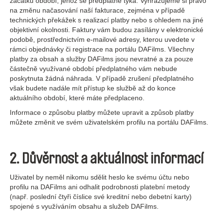
začátku období, jehož se předplatné týká. Vyhrazujeme si právo
na změnu načasování naší fakturace, zejména v případě
technických překážek s realizací platby nebo s ohledem na jiné
objektivní okolnosti. Faktury vám budou zasílány v elektronické
podobě, prostřednictvím e-mailové adresy, kterou uvedete v
rámci objednávky či registrace na portálu DAFilms. Všechny
platby za obsah a služby DAFilms jsou nevratné a za pouze
částečně využívané období předplatného vám nebude
poskytnuta žádná náhrada. V případě zrušení předplatného
však budete nadále mít přístup ke službě až do konce
aktuálního období, které máte předplaceno.
Informace o způsobu platby můžete upravit a způsob platby
můžete změnit ve svém uživatelském profilu na portálu DAFilms.
2. Důvěrnost a aktuálnost informací
Uživatel by neměl nikomu sdělit heslo ke svému účtu nebo
profilu na DAFilms ani odhalit podrobnosti platební metody
(např. poslední čtyři číslice své kreditní nebo debetní karty)
spojené s využíváním obsahu a služeb DAFilms.