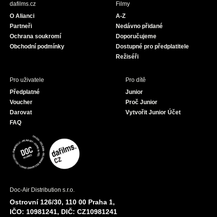
dafilms.cz
Filmy
o
g
b
O Alianci
A-Z
o
r
e
Partneři
Nedávno přidané
k
a
Ochrana soukromí
Doporučujeme
m
Obchodní podmínky
Dostupné pro předplatitele
Režiséři
Pro uživatele
Pro dítě
Předplatné
Junior
Voucher
Proč Junior
Darovat
Vytvořit Junior Účet
FAQ
Doc-Air Distribution s.r.o.
Ostrovní 126/30, 110 00 Praha 1,
IČO: 10981241, DIČ: CZ10981241