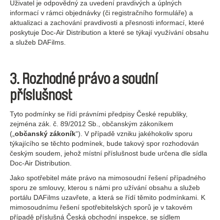
Uživatel je odpovědný za uvedení pravdivých a úplných
informací v rámci objednávky (či registračního formuláře) a
aktualizaci a zachování pravdivosti a přesnosti informací, které
poskytuje Doc-Air Distribution a které se týkají využívání obsahu
a služeb DAFilms.
3. Rozhodné právo a soudní
příslušnost
Tyto podmínky se řídí právními předpisy České republiky,
zejména zák. č. 89/2012 Sb., občanským zákoníkem
(„
občanský zákoník
“). V případě vzniku jakéhokoliv sporu
týkajícího se těchto podmínek, bude takový spor rozhodován
českým soudem, jehož místní příslušnost bude určena dle sídla
Doc-Air Distribution.
Jako spotřebitel máte právo na mimosoudní řešení případného
sporu ze smlouvy, kterou s námi pro užívání obsahu a služeb
portálu DAFilms uzavřete, a která se řídí těmito podmínkami. K
mimosoudnímu řešení spotřebitelských sporů je v takovém
případě příslušná Česká obchodní inspekce, se sídlem