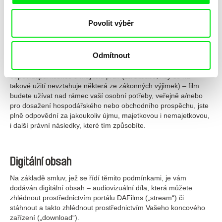
odpovídajícího předplatného či jednorázového poplatku) jsou
určeny pouze pro vaši osobní potřebu. Filmy zásadně nejsou
určeny pro užití ze strany uživatelů za účelem dosažení přímého
Povolit výběr
nebo nepřímého hospodářského nebo obchodního prospěchu a
uživatelé nejsou oprávněni poskytnuté filmy zveřejnit, kopírovat,
šířit, sdělovat veřejnosti či jakkoliv jinak užít.
Odmítnout
Pokud v rozporu s touto skutečností – a bez opatření si
odpovídající licence u majitelů práv (za situace, kdy se na
takové užití nevztahuje některá ze zákonných výjimek) – film
budete užívat nad rámec vaší osobní potřeby, veřejně a/nebo
pro dosažení hospodářského nebo obchodního prospěchu, jste
plně odpovědní za jakoukoliv újmu, majetkovou i nemajetkovou,
i další právní následky, které tím způsobíte.
Digitální obsah
Na základě smluv, jež se řídí těmito podmínkami, je vám
dodáván digitální obsah – audiovizuální díla, která můžete
zhlédnout prostřednictvím portálu DAFilms („stream“) či
stáhnout a takto zhlédnout prostřednictvím Vašeho koncového
zařízení („download“).