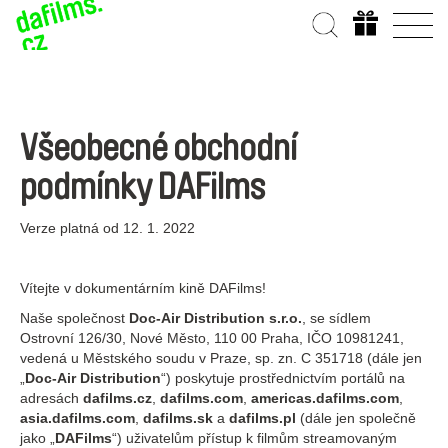
Všeobecné obchodní
podmínky DAFilms
Verze platná od 12. 1. 2022
Vítejte v dokumentárním kině DAFilms!
Naše společnost
Doc-Air Distribution s.r.o.
, se sídlem
Ostrovní 126/30, Nové Město, 110 00 Praha, IČO 10981241,
vedená u Městského soudu v Praze, sp. zn. C 351718 (dále jen
„
Doc-Air Distribution
“) poskytuje prostřednictvím portálů na
adresách
dafilms.cz
,
dafilms.com
,
americas.dafilms.com
,
asia.dafilms.com
,
dafilms.sk
a
dafilms.pl
(dále jen společně
jako „
DAFilms
“) uživatelům přístup k filmům streamovaným