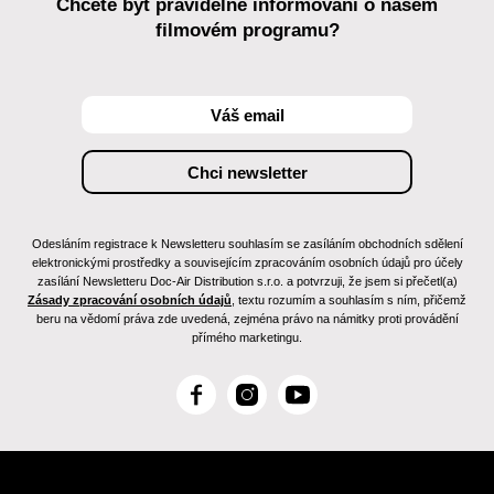
Chcete být pravidelně informováni o našem
filmovém programu?
Odesláním registrace k Newsletteru souhlasím se zasíláním obchodních sdělení
elektronickými prostředky a souvisejícím zpracováním osobních údajů pro účely
zasílání Newsletteru Doc-Air Distribution s.r.o. a potvrzuji, že jsem si přečetl(a)
Zásady zpracování osobních údajů
, textu rozumím a souhlasím s ním, přičemž
beru na vědomí práva zde uvedená, zejména právo na námitky proti provádění
přímého marketingu.
F
I
Y
a
n
o
c
s
u
e
t
T
b
a
u