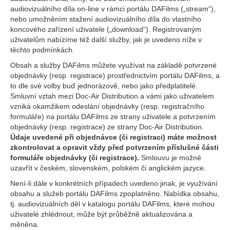
audiovizuálního díla on-line v rámci portálu DAFilms („stream“),
nebo umožněním stažení audiovizuálního díla do vlastního
koncového zařízení uživatele („download“). Registrovaným
uživatelům nabízíme též další služby, jak je uvedeno níže v
těchto podmínkách.
Obsah a služby DAFilms můžete využívat na základě potvrzené
objednávky (resp. registrace) prostřednictvím portálu DAFilms, a
to dle své volby buď jednorázově, nebo jako předplatitelé.
Smluvní vztah mezi Doc-Air Distribution a vámi jako uživatelem
vzniká okamžikem odeslání objednávky (resp. registračního
formuláře) na portálu DAFilms ze strany uživatele a potvrzením
objednávky (resp. registrace) ze strany Doc-Air Distribution.
Údaje uvedené při objednávce (či registraci) máte možnost
zkontrolovat a opravit vždy před potvrzením příslušné části
formuláře objednávky (či registrace).
Smlouvu je možné
uzavřít v českém, slovenském, polském či anglickém jazyce.
Není-li dále v konkrétních případech uvedeno jinak, je využívání
obsahu a služeb portálu DAFilms zpoplatněno. Nabídka obsahu,
tj. audiovizuálních děl v katalogu portálu DAFilms, které mohou
uživatelé zhlédnout, může být průběžně aktualizována a
měněna.