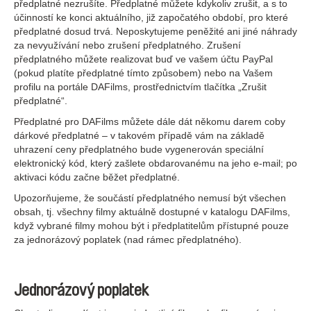
předplatné nezrušíte. Předplatné můžete kdykoliv zrušit, a s to
účinností ke konci aktuálního, již započatého období, pro které
předplatné dosud trvá. Neposkytujeme peněžité ani jiné náhrady
za nevyužívání nebo zrušení předplatného. Zrušení
předplatného můžete realizovat buď ve vašem účtu PayPal
(pokud platíte předplatné tímto způsobem) nebo na Vašem
profilu na portále DAFilms, prostřednictvím tlačítka „Zrušit
předplatné“.
Předplatné pro DAFilms můžete dále dát někomu darem coby
dárkové předplatné – v takovém případě vám na základě
uhrazení ceny předplatného bude vygenerován speciální
elektronický kód, který zašlete obdarovanému na jeho e-mail; po
aktivaci kódu začne běžet předplatné.
Upozorňujeme, že součástí předplatného nemusí být všechen
obsah, tj. všechny filmy aktuálně dostupné v katalogu DAFilms,
když vybrané filmy mohou být i předplatitelům přístupné pouze
za jednorázový poplatek (nad rámec předplatného).
Jednorázový poplatek