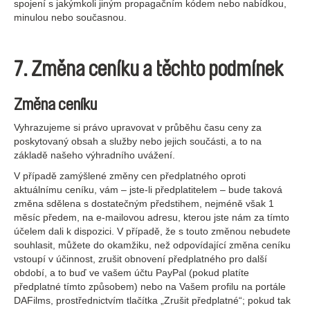
spojení s jakýmkoli jiným propagačním kódem nebo nabídkou,
minulou nebo současnou.
7. Změna ceníku a těchto podmínek
Změna ceníku
Vyhrazujeme si právo upravovat v průběhu času ceny za
poskytovaný obsah a služby nebo jejich součásti, a to na
základě našeho výhradního uvážení.
V případě zamýšlené změny cen předplatného oproti
aktuálnímu ceníku, vám – jste-li předplatitelem – bude taková
změna sdělena s dostatečným předstihem, nejméně však 1
měsíc předem, na e-mailovou adresu, kterou jste nám za tímto
účelem dali k dispozici. V případě, že s touto změnou nebudete
souhlasit, můžete do okamžiku, než odpovídající změna ceníku
vstoupí v účinnost, zrušit obnovení předplatného pro další
období, a to buď ve vašem účtu PayPal (pokud platíte
předplatné tímto způsobem) nebo na Vašem profilu na portále
DAFilms, prostřednictvím tlačítka „Zrušit předplatné“; pokud tak