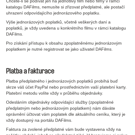
Chcete-li se podívat jen na jednotlivý film nebo filmy v rámci
katalogu DAFilms, nemusíte si zřizovat předplatné, ale postačí
uhrazení odpovídajícího jednorázového poplatku.
Výše jednorázových poplatků, včetně veškerých daní a
poplatků, je vždy uvedena u konkrétního filmu v rámci katalogu
DAFilms.
Pro získání přístupu k obsahu zpoplatněnému jednorázovým
poplatkem je nutné registrovat se jako uživatel DAFilms.
Platba a fakturace
Platba předplatného i jednorázových poplatků probíhá buď
skrze váš účet PayPal nebo prostřednictvím vaší platební karty.
Platební metodu volíte vždy v průběhu objednávky.
Odesláním objednávky odpovídající služby (zpoplatněné
předplatným nebo jednorázovým poplatkem) nám dáváte
oprávnění účtovat vám poplatek dle aktuálního ceníku, který je
vždy dostupný na portálu DAFilms.
Faktura za zvolené předplatné vám bude vystavena vždy na