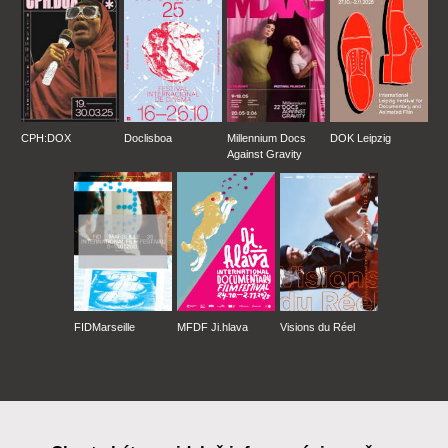
CPH:DOX
Doclisboa
Millennium Docs
DOK Leipzig
Against Gravity
FIDMarseille
MFDF Ji.hlava
Visions du Réel