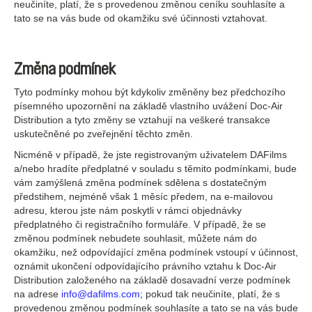
neučiníte, platí, že s provedenou změnou ceníku souhlasíte a
tato se na vás bude od okamžiku své účinnosti vztahovat.
Změna podmínek
Tyto podmínky mohou být kdykoliv změněny bez předchozího
písemného upozornění na základě vlastního uvážení Doc-Air
Distribution a tyto změny se vztahují na veškeré transakce
uskutečněné po zveřejnění těchto změn.
Nicméně v případě, že jste registrovaným uživatelem DAFilms
a/nebo hradíte předplatné v souladu s těmito podmínkami, bude
vám zamýšlená změna podmínek sdělena s dostatečným
předstihem, nejméně však 1 měsíc předem, na e-mailovou
adresu, kterou jste nám poskytli v rámci objednávky
předplatného či registračního formuláře. V případě, že se
změnou podmínek nebudete souhlasit, můžete nám do
okamžiku, než odpovídající změna podmínek vstoupí v účinnost,
oznámit ukončení odpovídajícího právního vztahu k Doc-Air
Distribution založeného na základě dosavadní verze podmínek
na adrese
info@dafilms.com
; pokud tak neučiníte, platí, že s
provedenou změnou podmínek souhlasíte a tato se na vás bude