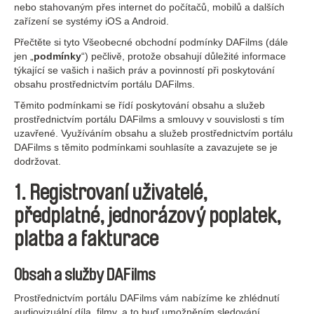
nebo stahovaným přes internet do počítačů, mobilů a dalších
zařízení se systémy iOS a Android.
Přečtěte si tyto Všeobecné obchodní podmínky DAFilms (dále
jen „
podmínky
“) pečlivě, protože obsahují důležité informace
týkající se vašich i našich práv a povinností při poskytování
obsahu prostřednictvím portálu DAFilms.
Těmito podmínkami se řídí poskytování obsahu a služeb
prostřednictvím portálu DAFilms a smlouvy v souvislosti s tím
uzavřené. Využíváním obsahu a služeb prostřednictvím portálu
DAFilms s těmito podmínkami souhlasíte a zavazujete se je
dodržovat.
1. Registrovaní uživatelé,
předplatné, jednorázový poplatek,
platba a fakturace
Obsah a služby DAFilms
Prostřednictvím portálu DAFilms vám nabízíme ke zhlédnutí
audiovizuální díla, filmy, a to buď umožněním sledování