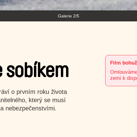
Galerie 3/5
Film bohuž
e sobíkem
Omlouváme s
zemi k disp
áví o prvním roku života
nitelného, který se musí
 a nebezpečenstvími.