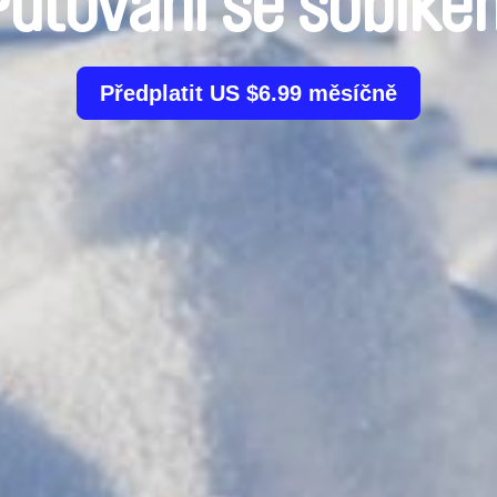
Putování se sobíke
Předplatit US $6.99 měsíčně