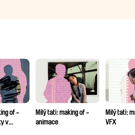
ing of -
Milý tati: making of -
Milý tati: m
y v
animace
VFX