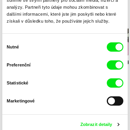
sdílíme se svými partnery pro sociální média, inzerci a
analýzy. Partneři tyto údaje mohou zkombinovat s
dalšími informacemi, které jste jim poskytli nebo které
získali v důsledku toho, že používáte jejich služby.
Milý tati - speciál
Výběr
Nutné
souhlasu
Diana Cam Van
Milý tati: making of -
Milý tati: mak
Preferenční
Nguyen
Milý tati
proměna dívky v
animace
chlapce
Statistické
Filmem pro klima
Marketingové
Kryštof Zvolánek
Zobrazit detaily
Mezi odpady