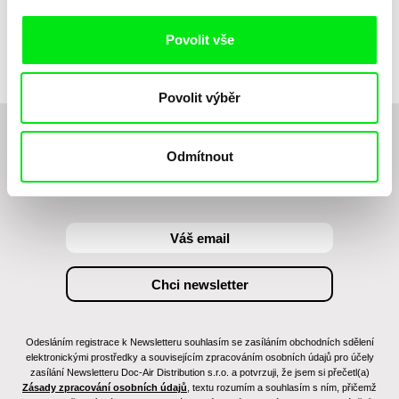
Povolit vše
Povolit výběr
Chcete být pravidelně informováni o novinkách v
Odmítnout
junior programu?
Odesláním registrace k Newsletteru souhlasím se zasíláním obchodních sdělení
elektronickými prostředky a souvisejícím zpracováním osobních údajů pro účely
zasílání Newsletteru Doc-Air Distribution s.r.o. a potvrzuji, že jsem si přečetl(a)
Zásady zpracování osobních údajů
, textu rozumím a souhlasím s ním, přičemž