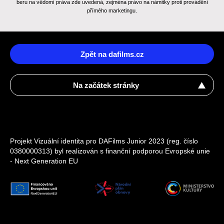
beru na vědomí práva zde uvedená, zejména právo na námitky proti provádění
přímého marketingu.
Zpět na dafilms.cz
Na začátek stránky
Projekt Vizuální identita pro DAFilms Junior 2023 (reg. číslo
0380000313) byl realizován s finanční podporou Evropské unie
- Next Generation EU