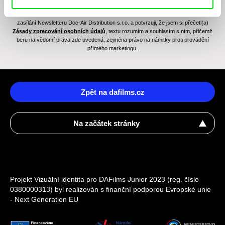
Odesláním registrace k Newsletteru souhlasím se zasíláním obchodních sdělení
elektronickými prostředky a souvisejícím zpracováním osobních údajů pro účely
zasílání Newsletteru Doc-Air Distribution s.r.o. a potvrzuji, že jsem si přečetl(a)
Zásady zpracování osobních údajů
, textu rozumím a souhlasím s ním, přičemž
beru na vědomí práva zde uvedená, zejména právo na námitky proti provádění
přímého marketingu.
Zpět na dafilms.cz
Na začátek stránky
Projekt Vizuální identita pro DAFilms Junior 2023 (reg. číslo
0380000313) byl realizován s finanční podporou Evropské unie
- Next Generation EU