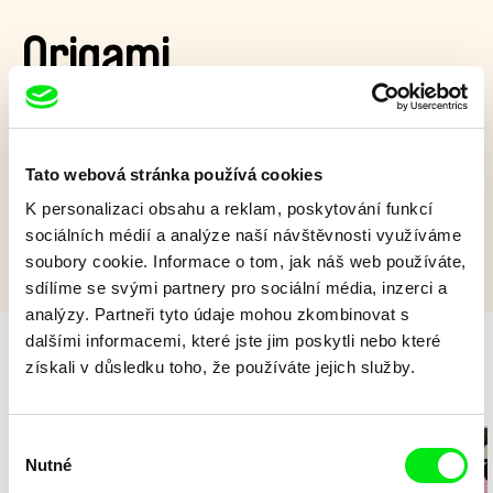
Origami
Žila byla jedna papírová lodička, která bydlela v opuštěném
obchodě s hračkami… A jak to bylo dál?
Tato webová stránka používá cookies
Zobrazit více
K personalizaci obsahu a reklam, poskytování funkcí
sociálních médií a analýze naší návštěvnosti využíváme
soubory cookie. Informace o tom, jak náš web používáte,
sdílíme se svými partnery pro sociální média, inzerci a
analýzy. Partneři tyto údaje mohou zkombinovat s
dalšími informacemi, které jste jim poskytli nebo které
získali v důsledku toho, že používáte jejich služby.
Milý tati - speciál
Výběr
Nutné
souhlasu