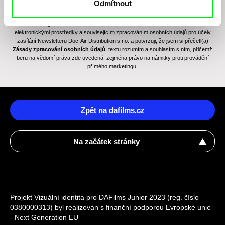
Odmítnout
Odesláním registrace k Newsletteru souhlasím se zasíláním obchodních sdělení
elektronickými prostředky a souvisejícím zpracováním osobních údajů pro účely
zasílání Newsletteru Doc-Air Distribution s.r.o. a potvrzuji, že jsem si přečetl(a)
Zásady zpracování osobních údajů
, textu rozumím a souhlasím s ním, přičemž
beru na vědomí práva zde uvedená, zejména právo na námitky proti provádění
přímého marketingu.
Zpět na dafilms.cz
Na začátek stránky
Projekt Vizuální identita pro DAFilms Junior 2023 (reg. číslo
0380000313) byl realizován s finanční podporou Evropské unie
- Next Generation EU