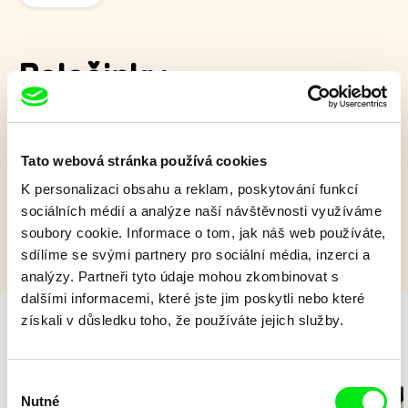
Palačinky
Bretaňská babička musí otevřít své srdce své vnučce, aby se
dokázala vyrovnat se smrtí svého manžela.
Tato webová stránka používá cookies
Zobrazit více
K personalizaci obsahu a reklam, poskytování funkcí
sociálních médií a analýze naší návštěvnosti využíváme
soubory cookie. Informace o tom, jak náš web používáte,
sdílíme se svými partnery pro sociální média, inzerci a
analýzy. Partneři tyto údaje mohou zkombinovat s
dalšími informacemi, které jste jim poskytli nebo které
získali v důsledku toho, že používáte jejich služby.
Milý tati - speciál
Výběr
Nutné
souhlasu