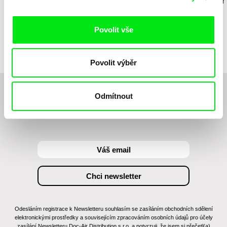
Maya Tiberman
Julie Fournier
Camille​ ​ ​Al
Kuličky
Ledový sen
U moře
Povolit vše
Povolit výběr
Odmítnout
Chcete být pravidelně informováni o novinkách v
junior programu?
Odesláním registrace k Newsletteru souhlasím se zasíláním obchodních sdělení
elektronickými prostředky a souvisejícím zpracováním osobních údajů pro účely
zasílání Newsletteru Doc-Air Distribution s.r.o. a potvrzuji, že jsem si přečetl(a)