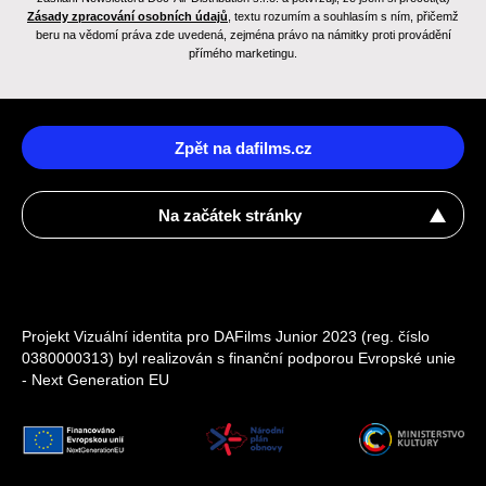
Zásady zpracování osobních údajů
, textu rozumím a souhlasím s ním, přičemž
beru na vědomí práva zde uvedená, zejména právo na námitky proti provádění
přímého marketingu.
Zpět na dafilms.cz
Na začátek stránky
Projekt Vizuální identita pro DAFilms Junior 2023 (reg. číslo
0380000313) byl realizován s finanční podporou Evropské unie
- Next Generation EU