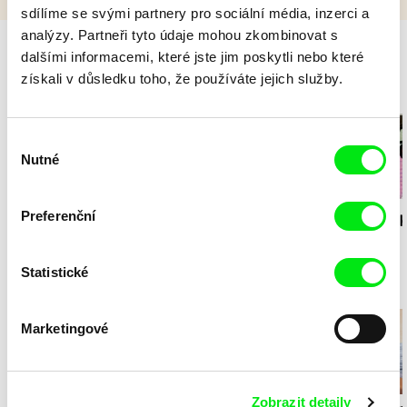
sdílíme se svými partnery pro sociální média, inzerci a
analýzy. Partneři tyto údaje mohou zkombinovat s
dalšími informacemi, které jste jim poskytli nebo které
získali v důsledku toho, že používáte jejich služby.
Milý tati - speciál
Výběr
Nutné
souhlasu
Diana Cam Van
Preferenční
Milý tati: making of -
Milý tati: mak
Nguyen
Milý tati
proměna dívky v
animace
chlapce
Statistické
Prázdniny s DAFilms Junior
Marketingové
Zobrazit detaily