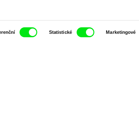
erenční
Statistické
Marketingové
ing of -
Milý tati: making of -
Milý tati: m
y v
animace
VFX
t pravidelně informováni o novinkách v junior