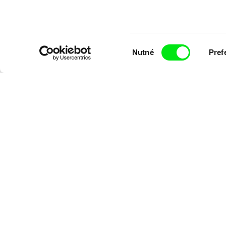
Výběr
Nutné
Pref
souhlasu
Diana Cam Van Nguyen
Milý tati: mak
Milý tati
proměna dívk
chlapce
Chcete bý