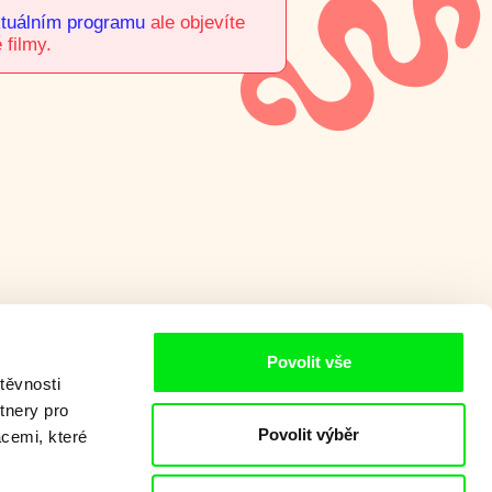
tuálním programu
ale objevíte
 filmy.
Povolit vše
těvnosti
tnery pro
Povolit výběr
acemi, které