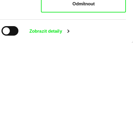
Odmítnout
Zobrazit detaily
aking of -
 programu?