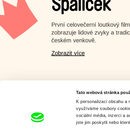
Špalíček
První celovečerní loutkový film
zobrazuje lidové zvyky a tradi
českém venkově.
Zobrazit více
Tato webová stránka použ
K personalizaci obsahu a 
využíváme soubory cookie.
Milý tati - speciál
sociální média, inzerci a 
jste jim poskytli nebo kter