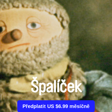
Špalíček
Předplatit US $6.99 měsíčně