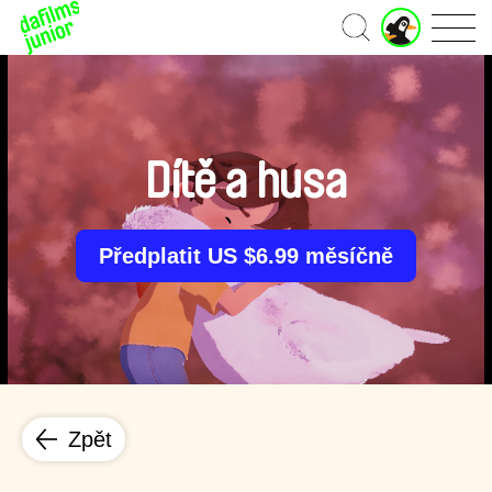
J
Domů
u
n
i
o
r
ú
Dítě a husa
č
e
t
Předplatit US $6.99 měsíčně
Zpět