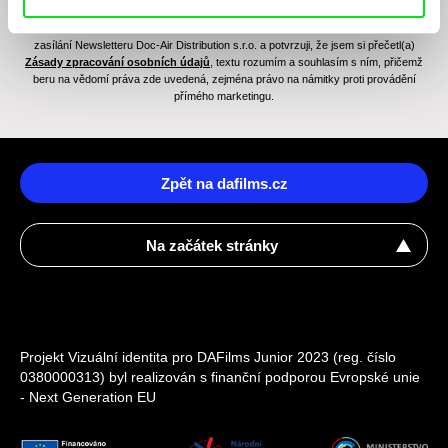
Odesláním registrace k Newsletteru souhlasím se zasíláním obchodních sdělení
elektronickými prostředky a souvisejícím zpracováním osobních údajů pro účely
zasílání Newsletteru Doc-Air Distribution s.r.o. a potvrzuji, že jsem si přečetl(a)
Zásady zpracování osobních údajů
, textu rozumím a souhlasím s ním, přičemž
beru na vědomí práva zde uvedená, zejména právo na námitky proti provádění
přímého marketingu.
Zpět na dafilms.cz
Na začátek stránky
Projekt Vizuální identita pro DAFilms Junior 2023 (reg. číslo
0380000313) byl realizován s finanční podporou Evropské unie
- Next Generation EU