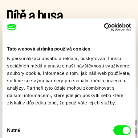
Dítě a husa
Dva přátelé se vznesou do vzduchu a vydají se hledat
dobrodružství a svobodu.
Tato webová stránka používá cookies
Zobrazit více
K personalizaci obsahu a reklam, poskytování funkcí
sociálních médií a analýze naší návštěvnosti využíváme
soubory cookie. Informace o tom, jak náš web používáte,
sdílíme se svými partnery pro sociální média, inzerci a
analýzy. Partneři tyto údaje mohou zkombinovat s
dalšími informacemi, které jste jim poskytli nebo které
získali v důsledku toho, že používáte jejich služby.
Milý tati - speciál
Výběr
Nutné
souhlasu