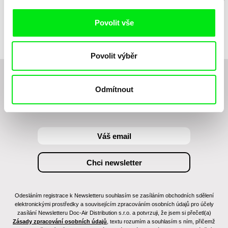
Povolit vše
Povolit výběr
Chcete být pravidelně informováni o novinkách v
Odmítnout
junior programu?
Odesláním registrace k Newsletteru souhlasím se zasíláním obchodních sdělení
elektronickými prostředky a souvisejícím zpracováním osobních údajů pro účely
zasílání Newsletteru Doc-Air Distribution s.r.o. a potvrzuji, že jsem si přečetl(a)
Zásady zpracování osobních údajů
, textu rozumím a souhlasím s ním, přičemž