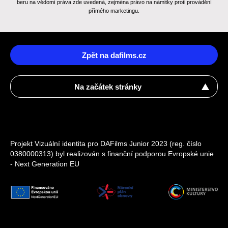
beru na vědomí práva zde uvedená, zejména právo na námitky proti provádění
přímého marketingu.
Zpět na dafilms.cz
Na začátek stránky
Projekt Vizuální identita pro DAFilms Junior 2023 (reg. číslo
0380000313) byl realizován s finanční podporou Evropské unie
- Next Generation EU