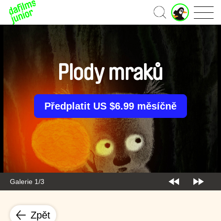
J
Domů
u
n
i
o
r
Plody mraků
ú
č
e
t
Předplatit US $6.99 měsíčně
Galerie 1/3
Zpět