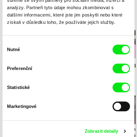
sdílíme se svými partnery pro sociální média, inzerci a
analýzy. Partneři tyto údaje mohou zkombinovat s
dalšími informacemi, které jste jim poskytli nebo které
získali v důsledku toho, že používáte jejich služby.
Milý tati - speciál
Výběr
Nutné
souhlasu
Diana Cam Van
Milý tati: making of -
Milý tati: mak
Preferenční
Nguyen
Milý tati
proměna dívky v
animace
chlapce
Statistické
Sportu zdar!
Marketingové
Lubomír Beneš
Lubomír Beneš
Lee Dongha
Zobrazit detaily
Pat a Mat: Tělocvična
Pat a Mat: Brusle
Boys and Bo