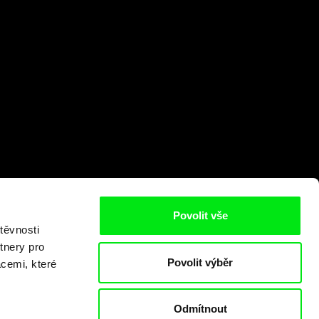
Povolit vše
těvnosti
tnery pro
Povolit výběr
acemi, které
Odmítnout