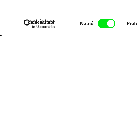
Výběr
Nutné
Pref
souhlasu