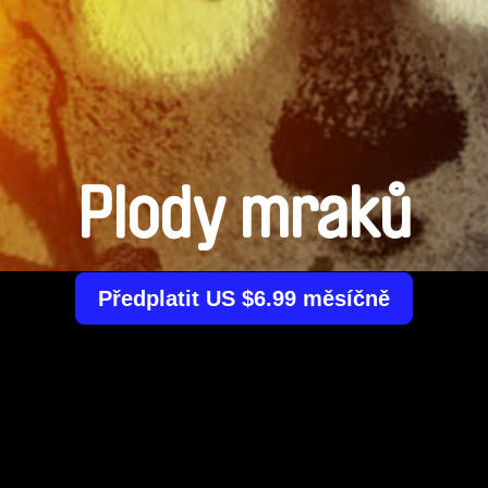
Plody mraků
Předplatit US $6.99 měsíčně