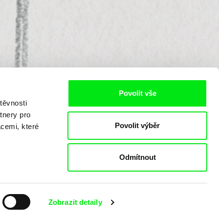
Povolit vše
těvnosti
tnery pro
Povolit výběr
acemi, které
Odmítnout
Zobrazit detaily