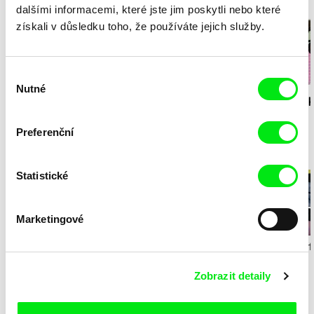
Milý tati - speciál
dalšími informacemi, které jste jim poskytli nebo které
získali v důsledku toho, že používáte jejich služby.
Výběr
Nutné
souhlasu
Diana Cam Van
Milý tati: making of -
Milý tati: mak
Nguyen
Milý tati
proměna dívky v
animace
chlapce
Preferenční
Animované pozdravy z Francie
Statistické
Marketingové
Marion Jamault
Solène Bosseboeuf,
Osman Cerf
Flore Dechorgnat,
Filante
Kajak
Aaaa!
Tiphaine Klein, Auguste
Zobrazit detaily
Lefort, Antoine Rossi