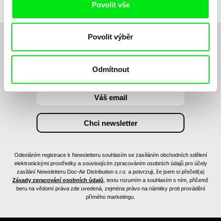
Povolit vše
Povolit výběr
Chcete být pravidelně informováni o novinkách v
junior programu?
Odmítnout
Odesláním registrace k Newsletteru souhlasím se zasíláním obchodních sdělení
elektronickými prostředky a souvisejícím zpracováním osobních údajů pro účely
zasílání Newsletteru Doc-Air Distribution s.r.o. a potvrzuji, že jsem si přečetl(a)
Zásady zpracování osobních údajů
, textu rozumím a souhlasím s ním, přičemž
beru na vědomí práva zde uvedená, zejména právo na námitky proti provádění
přímého marketingu.