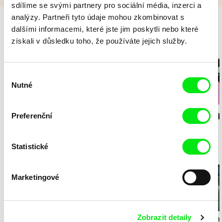
sdílíme se svými partnery pro sociální média, inzerci a
analýzy. Partneři tyto údaje mohou zkombinovat s
dalšími informacemi, které jste jim poskytli nebo které
získali v důsledku toho, že používáte jejich služby.
Milý tati - speciál
Výběr
Nutné
souhlasu
Diana Cam Van
Preferenční
Milý tati: making of -
Milý tati: mak
Nguyen
Milý tati
proměna dívky v
animace
chlapce
Statistické
In English, please!
Marketingové
Zobrazit detaily
María Clara Costa
Jacco Groen, Jamillah
Alon Marom