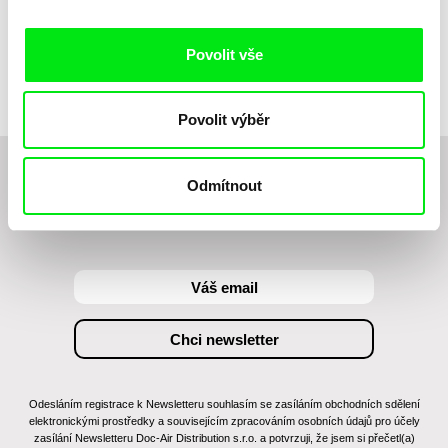
van der Hulst
Streetkids United 2 -
Streetkids United 3 -
17 seconds
The Girls From Rio
The Road to Moscow
Povolit vše
Povolit výběr
Odmítnout
Chcete být pravidelně informováni o novinkách v
junior programu?
Odesláním registrace k Newsletteru souhlasím se zasíláním obchodních sdělení
elektronickými prostředky a souvisejícím zpracováním osobních údajů pro účely
zasílání Newsletteru Doc-Air Distribution s.r.o. a potvrzuji, že jsem si přečetl(a)