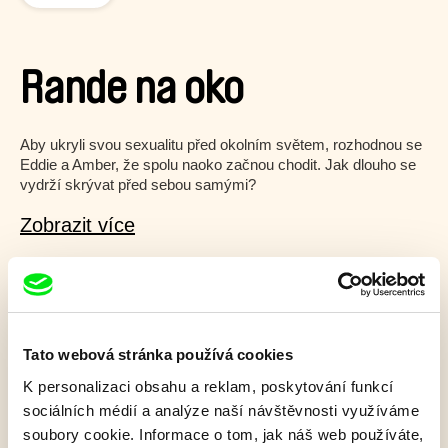
Rande na oko
Aby ukryli svou sexualitu před okolním světem, rozhodnou se
Eddie a Amber, že spolu naoko začnou chodit. Jak dlouho se
vydrží skrývat před sebou samými?
Zobrazit více
Film bohužel není dostupný :(
V našem
aktuálním programu
ale objevíte další
Tato webová stránka používá cookies
skvělé filmy.
K personalizaci obsahu a reklam, poskytování funkcí
sociálních médií a analýze naší návštěvnosti využíváme
soubory cookie. Informace o tom, jak náš web používáte,