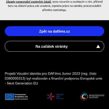
Zásady zpracování osobních údajů
, textu rozumím a souhlasím s ním, přičemž
beru na vědomí práva zde uvedená, zejména právo na námitky proti provádění
přímého marketingu.
Zpět na dafilms.cz
Na začátek stránky
Projekt Vizuální identita pro DAFilms Junior 2023 (reg. číslo
0380000313) byl realizován s finanční podporou Evropské unie
- Next Generation EU