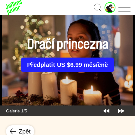
J
Domů
u
n
i
o
r
Dračí princezna
ú
č
e
t
Předplatit US $6.99 měsíčně
Galerie 1/5
Zpět