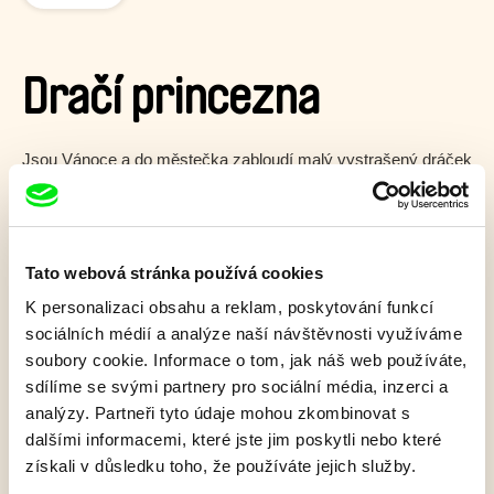
Dračí princezna
Jsou Vánoce a do městečka zabloudí malý vystrašený dráček
z bájné dračí země a převrátí letošní svátky klidu a míru
vzhůru nohama.
Zobrazit více
Tato webová stránka používá cookies
K personalizaci obsahu a reklam, poskytování funkcí
sociálních médií a analýze naší návštěvnosti využíváme
Film bohužel není dostupný :(
soubory cookie. Informace o tom, jak náš web používáte,
Omlouváme se, ale tento titul není ve vaší zemi k
sdílíme se svými partnery pro sociální média, inzerci a
dispozici.
analýzy. Partneři tyto údaje mohou zkombinovat s
dalšími informacemi, které jste jim poskytli nebo které
získali v důsledku toho, že používáte jejich služby.