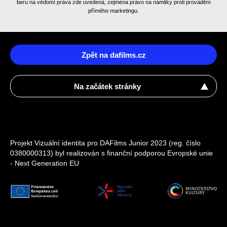
beru na vědomí práva zde uvedená, zejména právo na námitky proti provádění
přímého marketingu.
Zpět na dafilms.cz
Na začátek stránky
Projekt Vizuální identita pro DAFilms Junior 2023 (reg. číslo
0380000313) byl realizován s finanční podporou Evropské unie
- Next Generation EU