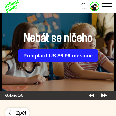
J
Domů
u
n
i
o
r
Nebát se ničeho
ú
č
e
t
Předplatit US $6.99 měsíčně
Galerie 1/5
Zpět