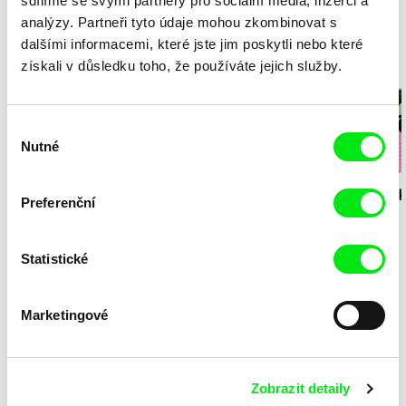
sdílíme se svými partnery pro sociální média, inzerci a
analýzy. Partneři tyto údaje mohou zkombinovat s
dalšími informacemi, které jste jim poskytli nebo které
získali v důsledku toho, že používáte jejich služby.
Milý tati - speciál
Výběr
Nutné
souhlasu
Diana Cam Van
Milý tati: making of -
Milý tati: mak
Preferenční
Nguyen
Milý tati
proměna dívky v
animace
chlapce
Statistické
Sdílej psycho v .hlavě
Marketingové
Stela Joudal
Zobrazit detaily
Kopec prvních kroků