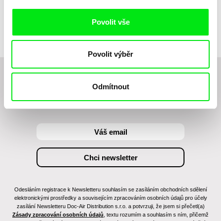
Povolit vše
Povolit výběr
Chcete být pravidelně informováni o novinkách v
Odmítnout
junior programu?
Odesláním registrace k Newsletteru souhlasím se zasíláním obchodních sdělení
elektronickými prostředky a souvisejícím zpracováním osobních údajů pro účely
zasílání Newsletteru Doc-Air Distribution s.r.o. a potvrzuji, že jsem si přečetl(a)
Zásady zpracování osobních údajů
, textu rozumím a souhlasím s ním, přičemž