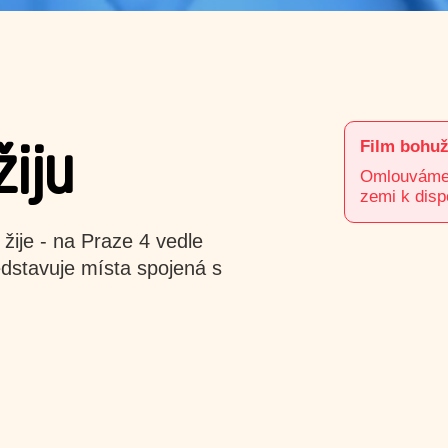
Film bohuž
žiju
Omlouváme s
zemi k disp
žije - na Praze 4 vedle
dstavuje místa spojená s