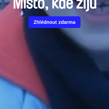
Místo, kde žiju
Zhlédnout zdarma