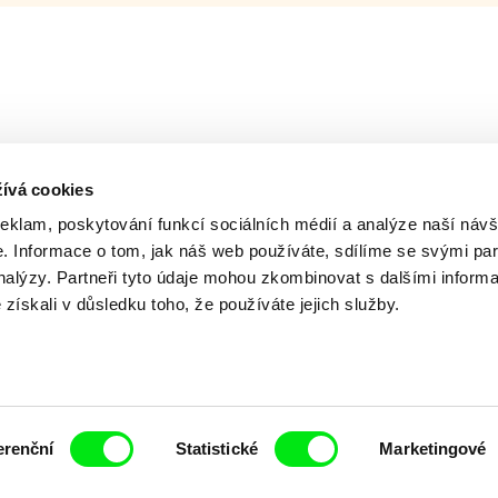
ívá cookies
reklam, poskytování funkcí sociálních médií a analýze naší návš
 Informace o tom, jak náš web používáte, sdílíme se svými par
analýzy. Partneři tyto údaje mohou zkombinovat s dalšími inform
é získali v důsledku toho, že používáte jejich služby.
ing of -
Milý tati: making of -
Milý tati: m
y v
animace
VFX
erenční
Statistické
Marketingové