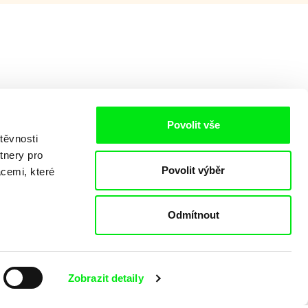
Povolit vše
těvnosti
tnery pro
Povolit výběr
acemi, které
aking of -
Odmítnout
Zobrazit detaily