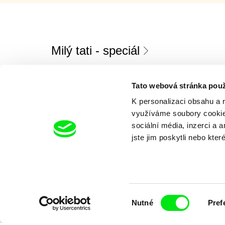
Milý tati - speciál
Tato webová stránka použ
K personalizaci obsahu a 
využíváme soubory cookie.
sociální média, inzerci a 
jste jim poskytli nebo kter
Diana Cam Van Nguyen
Milý tati: mak
Milý tati
proměna dívk
chlapce
Výběr
Nutné
Pref
souhlasu
In English, please!