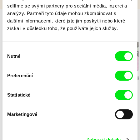
sdílíme se svými partnery pro sociální média, inzerci a
analýzy. Partneři tyto údaje mohou zkombinovat s
dalšími informacemi, které jste jim poskytli nebo které
získali v důsledku toho, že používáte jejich služby.
Milý tati - speciál
Výběr
Nutné
souhlasu
Preferenční
Diana Cam Van
Milý tati: making of -
Milý tati: mak
Nguyen
Milý tati
proměna dívky v
animace
chlapce
Statistické
To nejlepší z Ji.hlavy dětem
Marketingové
Zobrazit detaily