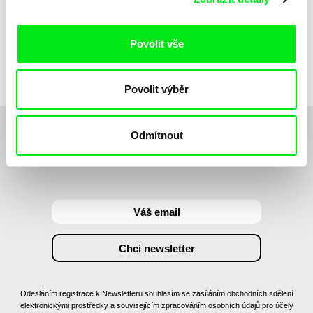
Tomáš Bojar, Rozálie
Kohoutová
Letní hokej
Povolit vše
Povolit výběr
Odmítnout
Chcete být pravidelně informováni o novinkách v
junior programu?
Odesláním registrace k Newsletteru souhlasím se zasíláním obchodních sdělení
elektronickými prostředky a souvisejícím zpracováním osobních údajů pro účely