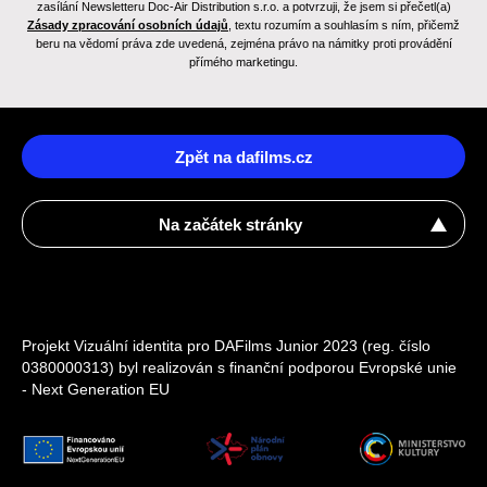
zasílání Newsletteru Doc-Air Distribution s.r.o. a potvrzuji, že jsem si přečetl(a)
Zásady zpracování osobních údajů
, textu rozumím a souhlasím s ním, přičemž
beru na vědomí práva zde uvedená, zejména právo na námitky proti provádění
přímého marketingu.
Zpět na dafilms.cz
Na začátek stránky
Projekt Vizuální identita pro DAFilms Junior 2023 (reg. číslo
0380000313) byl realizován s finanční podporou Evropské unie
- Next Generation EU