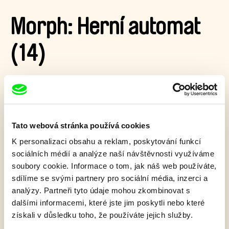
Morph: Herní automat
(14)
Morph nemůže překonat Delilahino vysoké skóre v její
oblíbené videohře, a tak se sám stává součásti hry.
Zobrazit více
Tato webová stránka používá cookies
K personalizaci obsahu a reklam, poskytování funkcí
sociálních médií a analýze naší návštěvnosti využíváme
Film bohužel není dostupný :(
soubory cookie. Informace o tom, jak náš web používáte,
V našem
aktuálním programu
ale objevíte další
sdílíme se svými partnery pro sociální média, inzerci a
skvělé filmy.
analýzy. Partneři tyto údaje mohou zkombinovat s
dalšími informacemi, které jste jim poskytli nebo které
získali v důsledku toho, že používáte jejich služby.