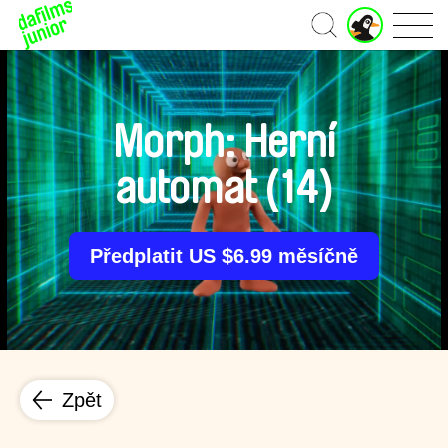
J
Domů
u
n
i
o
r
Morph: Herní
ú
č
automat (14)
e
t
Předplatit US $6.99 měsíčně
Zpět