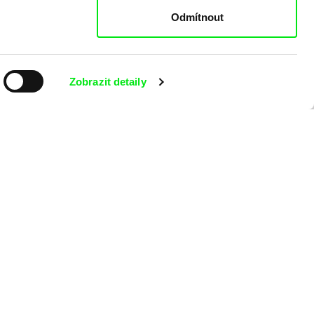
Odmítnout
 programu?
Zobrazit detaily
ílání Newsletteru Doc-Air Distribution s.r.o. a potvrzuji, že jsem si
o na námitky proti provádění přímého marketingu.