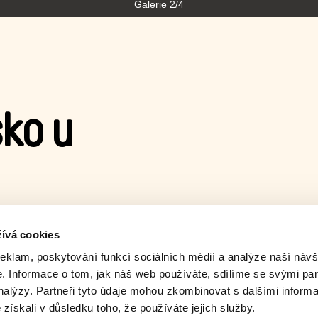
Galerie 2/4
ko u
e svou výškou, a tak zkouší
ívá cookies
tně návštěvy kouzelníka.
reklam, poskytování funkcí sociálních médií a analýze naší návš
 Informace o tom, jak náš web používáte, sdílíme se svými par
analýzy. Partneři tyto údaje mohou zkombinovat s dalšími inform
é získali v důsledku toho, že používáte jejich služby.