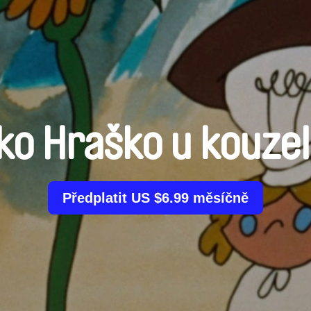
ko Hraško u kouzel
Předplatit US $6.99 měsíčně