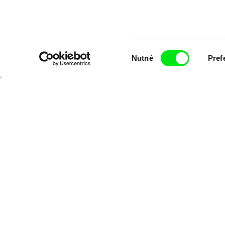
Výběr
Chcete bý
Nutné
Pref
souhlasu
Odesláním registrace k Newsletteru souhlasím se zasíláním obchodních
přečetl(a)
Zásady zpracování osobních údajů
,