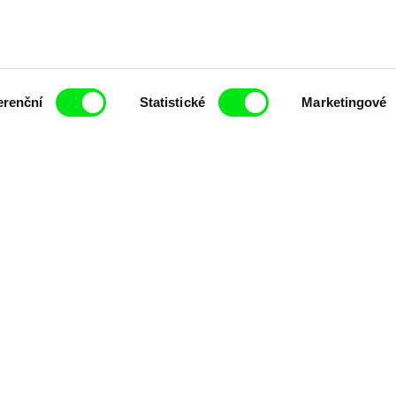
t pravidelně informováni o novinkách v junior
erenční
Statistické
Marketingové
 sdělení elektronickými prostředky a souvisejícím zpracováním osobních údajů pro účely zas
 textu rozumím a souhlasím s ním, přičemž beru na vědomí práva zde uvedená, zejména práv