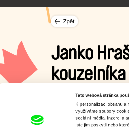
Zpět
Janko Hraš
kouzelníka
Janko Hraško je nespokojený s
Tato webová stránka použ
všechno možné i nemožné, vče
K personalizaci obsahu a 
využíváme soubory cookie.
Zobrazit více
sociální média, inzerci a 
jste jim poskytli nebo kter