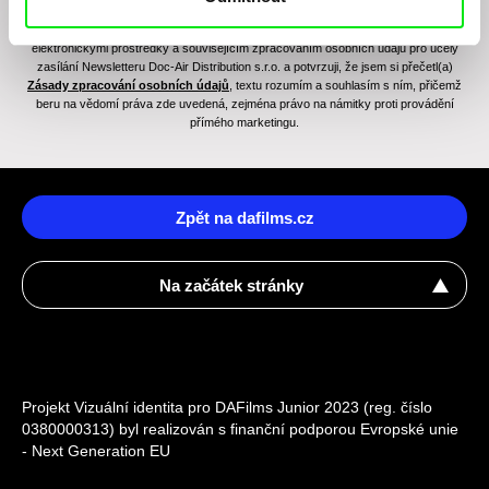
Odesláním registrace k Newsletteru souhlasím se zasíláním obchodních sdělení
elektronickými prostředky a souvisejícím zpracováním osobních údajů pro účely
zasílání Newsletteru Doc-Air Distribution s.r.o. a potvrzuji, že jsem si přečetl(a)
Zásady zpracování osobních údajů
, textu rozumím a souhlasím s ním, přičemž
beru na vědomí práva zde uvedená, zejména právo na námitky proti provádění
přímého marketingu.
Zpět na dafilms.cz
Na začátek stránky
Projekt Vizuální identita pro DAFilms Junior 2023 (reg. číslo
0380000313) byl realizován s finanční podporou Evropské unie
- Next Generation EU