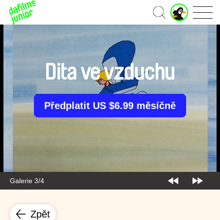
J
Domů
u
n
i
o
r
Dita ve vzduchu
ú
č
e
t
Předplatit US $6.99 měsíčně
Galerie 3/4
Zpět