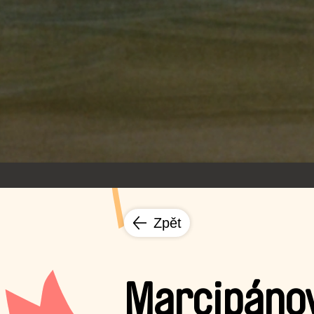
Zpět
Marcipáno