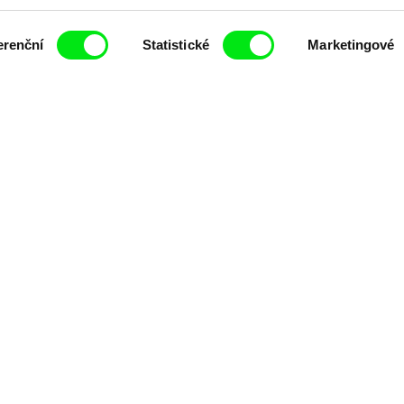
erenční
Statistické
Marketingové
ing of -
Milý tati: making of -
Milý tati: m
y v
animace
VFX
t pravidelně informováni o novinkách v junior