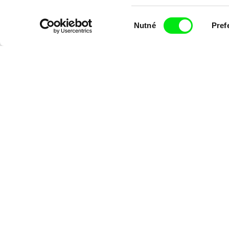
Výběr
Nutné
Pref
Diana Cam Van Nguyen
souhlasu
Milý tati: mak
Milý tati
proměna dívk
chlapce
Chcete bý