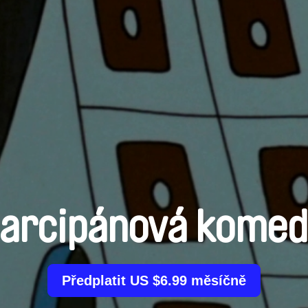
arcipánová komed
Předplatit US $6.99 měsíčně