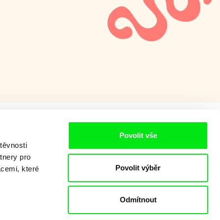
Povolit vše
těvnosti
tnery pro
Povolit výběr
acemi, které
Odmítnout