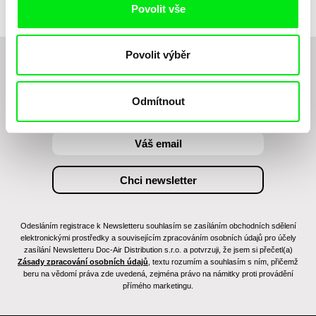
Povolit vše
Povolit výběr
Chcete být pravidelně informováni o novinkách v
junior programu?
Odmítnout
Odesláním registrace k Newsletteru souhlasím se zasíláním obchodních sdělení
elektronickými prostředky a souvisejícím zpracováním osobních údajů pro účely
zasílání Newsletteru Doc-Air Distribution s.r.o. a potvrzuji, že jsem si přečetl(a)
Zásady zpracování osobních údajů
, textu rozumím a souhlasím s ním, přičemž
beru na vědomí práva zde uvedená, zejména právo na námitky proti provádění
přímého marketingu.