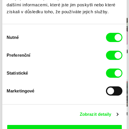
dalšími informacemi, které jste jim poskytli nebo které
Milý tati - speciál
získali v důsledku toho, že používáte jejich služby.
Výběr
Nutné
souhlasu
Diana Cam Van
Milý tati: making of -
Milý tati: mak
Preferenční
Nguyen
Milý tati
proměna dívky v
animace
chlapce
Statistické
Ji.hlavský speciál
Marketingové
Junior Chats: Filmařský
Junior Chats:
Junior Chats
Zobrazit detaily
workshop na Ji.hlava
Rozhovory s
se Zuzanou P
dětem 2024
návštěvníky festivalu