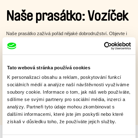
Naše prasátko: Vozíček
Naše prasátko zažívá pořád nějaké dobrodružství. Objevte i
vy kouzlo vysavačů, drátů a toho, že věci někdy hučí.
Zobrazit více
Tato webová stránka používá cookies
Film bohužel není dostupný :(
K personalizaci obsahu a reklam, poskytování funkcí
sociálních médií a analýze naší návštěvnosti využíváme
Omlouváme se, ale tento titul není ve vaší zemi k
soubory cookie. Informace o tom, jak náš web používáte,
dispozici.
sdílíme se svými partnery pro sociální média, inzerci a
analýzy. Partneři tyto údaje mohou zkombinovat s
dalšími informacemi, které jste jim poskytli nebo které
získali v důsledku toho, že používáte jejich služby.