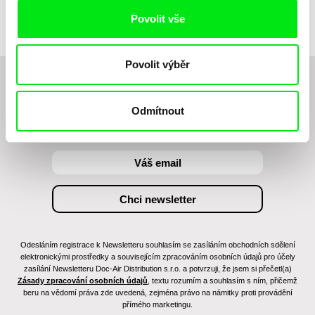
Marie Thorhauge
Povolit vše
Povolit výběr
Chcete být pravidelně informováni o novinkách v
junior programu?
Odmítnout
Odesláním registrace k Newsletteru souhlasím se zasíláním obchodních sdělení
elektronickými prostředky a souvisejícím zpracováním osobních údajů pro účely
zasílání Newsletteru Doc-Air Distribution s.r.o. a potvrzuji, že jsem si přečetl(a)
Zásady zpracování osobních údajů
, textu rozumím a souhlasím s ním, přičemž
beru na vědomí práva zde uvedená, zejména právo na námitky proti provádění
přímého marketingu.