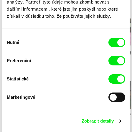
analýzy. Partneři tyto údaje mohou zkombinovat s
dalšími informacemi, které jste jim poskytli nebo které
Milý tati - speciál
získali v důsledku toho, že používáte jejich služby.
Výběr
Nutné
souhlasu
Diana Cam Van
Milý tati: making of -
Milý tati: mak
Nguyen
Milý tati
proměna dívky v
animace
Preferenční
chlapce
Hudební speciál
Statistické
Marketingové
Mette Ilene Holmriis,
Illogic
Violaine Pas
Marie Jørgensen,
Leitmotiv
Maestro
Žabí píseň
Zobrazit detaily
Jeanette Nørgaard,