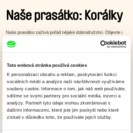
Naše prasátko: Korálky
Naše prasátko zažívá pořád nějaké dobrodružství. Objevte i
vy kouzlo vysavačů, drátů a toho, že věci někdy hučí.
Zobrazit více
Tato webová stránka používá cookies
Film bohužel není dostupný :(
K personalizaci obsahu a reklam, poskytování funkcí
sociálních médií a analýze naší návštěvnosti využíváme
Omlouváme se, ale tento titul není ve vaší zemi k
soubory cookie. Informace o tom, jak náš web používáte,
dispozici.
sdílíme se svými partnery pro sociální média, inzerci a
analýzy. Partneři tyto údaje mohou zkombinovat s
dalšími informacemi, které jste jim poskytli nebo které
získali v důsledku toho, že používáte jejich služby.