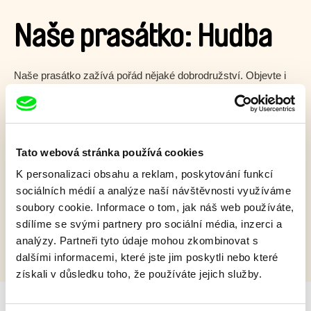
Naše prasátko: Hudba
Naše prasátko zažívá pořád nějaké dobrodružství. Objevte i
vy kouzlo vysavačů, drátů a toho, že věci někdy hučí.
Zobrazit více
Tato webová stránka používá cookies
Film bohužel není dostupný :(
K personalizaci obsahu a reklam, poskytování funkcí
sociálních médií a analýze naší návštěvnosti využíváme
Omlouváme se, ale tento titul není ve vaší zemi k
soubory cookie. Informace o tom, jak náš web používáte,
dispozici.
sdílíme se svými partnery pro sociální média, inzerci a
analýzy. Partneři tyto údaje mohou zkombinovat s
dalšími informacemi, které jste jim poskytli nebo které
získali v důsledku toho, že používáte jejich služby.