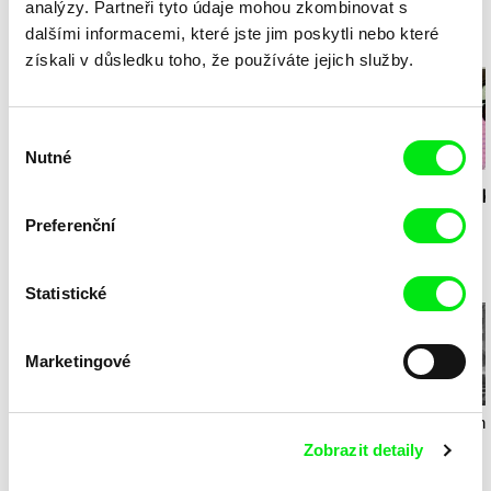
analýzy. Partneři tyto údaje mohou zkombinovat s
dalšími informacemi, které jste jim poskytli nebo které
Milý tati - speciál
získali v důsledku toho, že používáte jejich služby.
Výběr
Nutné
souhlasu
Diana Cam Van
Milý tati: making of -
Milý tati: mak
Nguyen
Milý tati
proměna dívky v
animace
Preferenční
chlapce
Den Země
Statistické
Marketingové
Kryštof Zvolánek
Vladimír Turner
Laila Pakaln
Mezi odpady
Až budu velká, chci být
Lžička
Zobrazit detaily
naživu