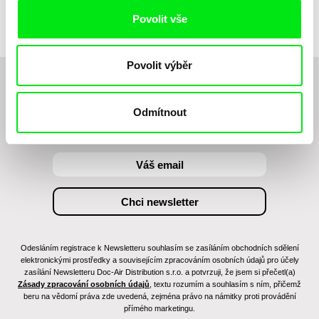
Povolit vše
Povolit výběr
Chcete být pravidelně informováni o novinkách v
junior programu?
Odmítnout
Odesláním registrace k Newsletteru souhlasím se zasíláním obchodních sdělení
elektronickými prostředky a souvisejícím zpracováním osobních údajů pro účely
zasílání Newsletteru Doc-Air Distribution s.r.o. a potvrzuji, že jsem si přečetl(a)
Zásady zpracování osobních údajů
, textu rozumím a souhlasím s ním, přičemž
beru na vědomí práva zde uvedená, zejména právo na námitky proti provádění
přímého marketingu.