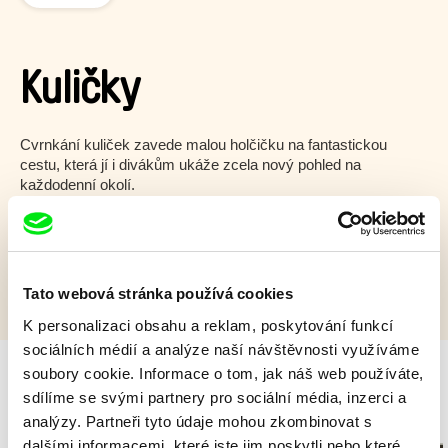
Kuličky
Cvrnkání kuliček zavede malou holčičku na fantastickou
cestu, která jí i divákům ukáže zcela nový pohled na
každodenní okolí.
Zobrazit více
Tato webová stránka používá cookies
K personalizaci obsahu a reklam, poskytování funkcí
sociálních médií a analýze naší návštěvnosti využíváme
soubory cookie. Informace o tom, jak náš web používáte,
sdílíme se svými partnery pro sociální média, inzerci a
Milý tati - speciál
analýzy. Partneři tyto údaje mohou zkombinovat s
dalšími informacemi, které jste jim poskytli nebo které