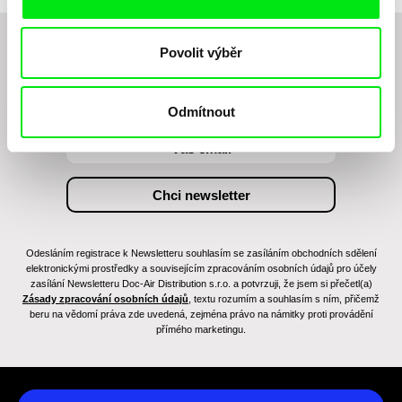
Povolit výběr
Chcete být pravidelně informováni o novinkách v
junior programu?
Odmítnout
Odesláním registrace k Newsletteru souhlasím se zasíláním obchodních sdělení
elektronickými prostředky a souvisejícím zpracováním osobních údajů pro účely
zasílání Newsletteru Doc-Air Distribution s.r.o. a potvrzuji, že jsem si přečetl(a)
Zásady zpracování osobních údajů
, textu rozumím a souhlasím s ním, přičemž
beru na vědomí práva zde uvedená, zejména právo na námitky proti provádění
přímého marketingu.