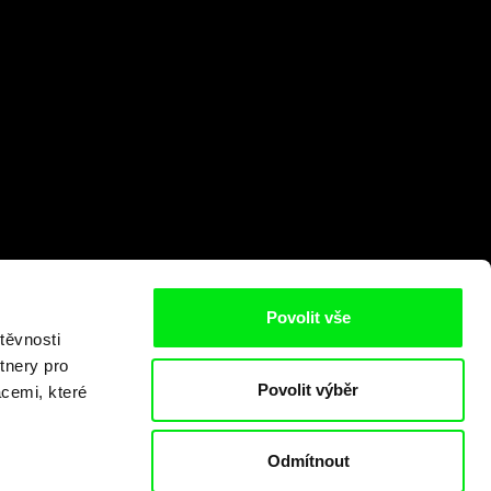
Povolit vše
těvnosti
tnery pro
Povolit výběr
acemi, které
Odmítnout