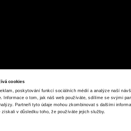
ívá cookies
reklam, poskytování funkcí sociálních médií a analýze naší návš
 Informace o tom, jak náš web používáte, sdílíme se svými par
analýzy. Partneři tyto údaje mohou zkombinovat s dalšími inform
é získali v důsledku toho, že používáte jejich služby.