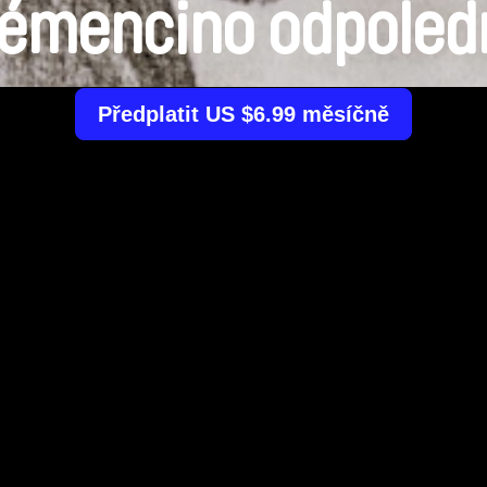
lémencino odpoled
Předplatit US $6.99 měsíčně