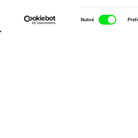
Výběr
Nutné
Pref
souhlasu