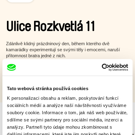
Ulice Rozkvetlá 11
Zdánlivě klidný prázdninový den, během kterého dvě
kamarádky experimentují se svými těly i emocemi, naruší
přítomnost bratra jedné z nich.
Zobrazit více
Tato webová stránka používá cookies
K personalizaci obsahu a reklam, poskytování funkcí
sociálních médií a analýze naší návštěvnosti využíváme
soubory cookie. Informace o tom, jak náš web používáte,
sdílíme se svými partnery pro sociální média, inzerci a
Milý tati - speciál
analýzy. Partneři tyto údaje mohou zkombinovat s
dalšími informacemi, které jste jim poskytli nebo které