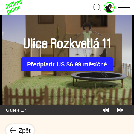
J
Domů
u
n
i
o
r
Ulice Rozkvetlá 11
ú
č
e
t
Předplatit US $6.99 měsíčně
Galerie 1/4
Zpět