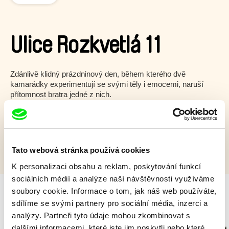
Ulice Rozkvetlá 11
Zdánlivě klidný prázdninový den, během kterého dvě
kamarádky experimentují se svými těly i emocemi, naruší
přítomnost bratra jedné z nich.
Zobrazit více
Tato webová stránka používá cookies
K personalizaci obsahu a reklam, poskytování funkcí
sociálních médií a analýze naší návštěvnosti využíváme
soubory cookie. Informace o tom, jak náš web používáte,
sdílíme se svými partnery pro sociální média, inzerci a
Milý tati - speciál
analýzy. Partneři tyto údaje mohou zkombinovat s
dalšími informacemi, které jste jim poskytli nebo které