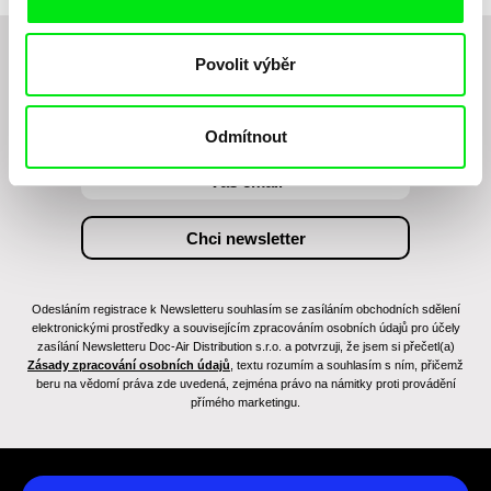
Povolit výběr
Chcete být pravidelně informováni o novinkách v
junior programu?
Odmítnout
Odesláním registrace k Newsletteru souhlasím se zasíláním obchodních sdělení
elektronickými prostředky a souvisejícím zpracováním osobních údajů pro účely
zasílání Newsletteru Doc-Air Distribution s.r.o. a potvrzuji, že jsem si přečetl(a)
Zásady zpracování osobních údajů
, textu rozumím a souhlasím s ním, přičemž
beru na vědomí práva zde uvedená, zejména právo na námitky proti provádění
přímého marketingu.