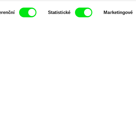
erenční
Statistické
Marketingové
ing of -
Milý tati: making of -
Milý tati: m
y v
animace
VFX
t pravidelně informováni o novinkách v junior