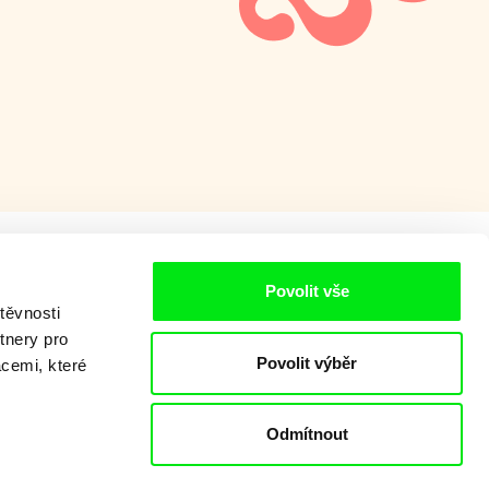
Povolit vše
těvnosti
tnery pro
Povolit výběr
acemi, které
Odmítnout