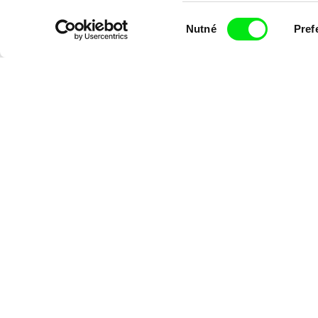
Výběr
Diana Cam Van Nguyen
Nutné
Pref
Milý tati: mak
souhlasu
Milý tati
proměna dívk
chlapce
Chcete bý