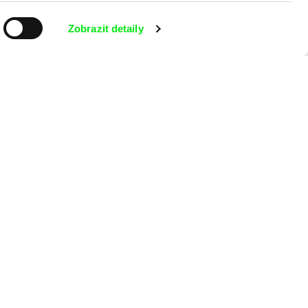
Zobrazit detaily
aking of -
 programu?