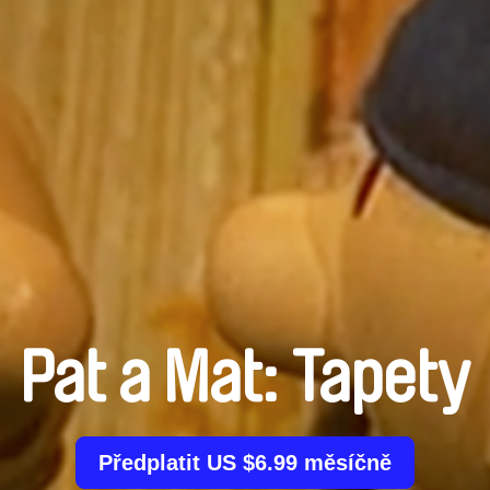
Pat a Mat: Tapety
Předplatit US $6.99 měsíčně