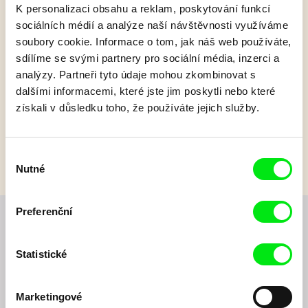
K personalizaci obsahu a reklam, poskytování funkcí
sociálních médií a analýze naší návštěvnosti využíváme
Pat a Mat: Obraz
soubory cookie. Informace o tom, jak náš web používáte,
sdílíme se svými partnery pro sociální média, inzerci a
analýzy. Partneři tyto údaje mohou zkombinovat s
Pat a Mat stěhují do bytu veliký obraz, který však neprojde
dveřmi jinak než po kouskách…
dalšími informacemi, které jste jim poskytli nebo které
získali v důsledku toho, že používáte jejich služby.
Zobrazit více
Výběr
Nutné
souhlasu
Preferenční
Chcete být pravidelně informováni o novinkách v
junior programu?
Statistické
Marketingové