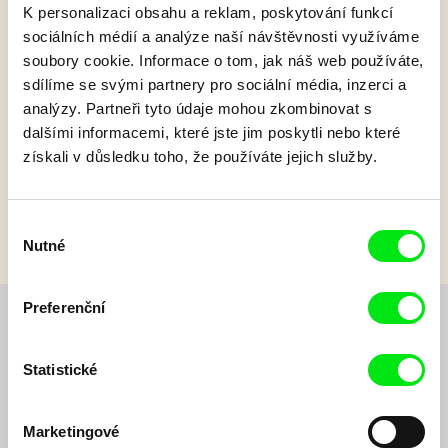
K personalizaci obsahu a reklam, poskytování funkcí
sociálních médií a analýze naší návštěvnosti využíváme
Pat a Mat: Světlo
soubory cookie. Informace o tom, jak náš web používáte,
sdílíme se svými partnery pro sociální média, inzerci a
analýzy. Partneři tyto údaje mohou zkombinovat s
Pat a Mat vyměňují žárovku, ale nemají zrovna tu správnou
velikost, a tak se rozhodnou, že ji zapojí po svém...
dalšími informacemi, které jste jim poskytli nebo které
získali v důsledku toho, že používáte jejich služby.
Zobrazit více
Výběr
Nutné
souhlasu
Preferenční
Chcete být pravidelně informováni o novinkách v
junior programu?
Statistické
Marketingové