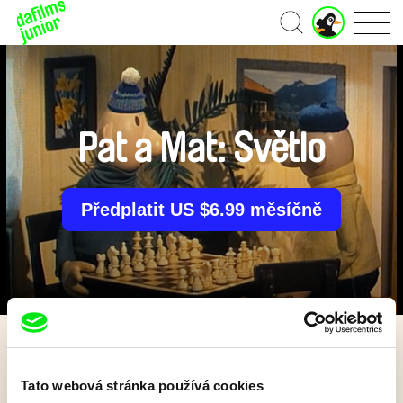
J
Domů
u
n
i
o
r
ú
Pat a Mat: Světlo
č
e
t
Předplatit US $6.99 měsíčně
Zpět
Tato webová stránka používá cookies