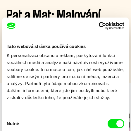
Pat a Mat: Malování
Jedné šmouhy na stropě se dá lehce zbavit, ale Pat a Mat
kvůli ní musí vymalovat celý byt!
Tato webová stránka používá cookies
Zobrazit více
K personalizaci obsahu a reklam, poskytování funkcí
sociálních médií a analýze naší návštěvnosti využíváme
soubory cookie. Informace o tom, jak náš web používáte,
sdílíme se svými partnery pro sociální média, inzerci a
analýzy. Partneři tyto údaje mohou zkombinovat s
dalšími informacemi, které jste jim poskytli nebo které
získali v důsledku toho, že používáte jejich služby.
Milý tati - speciál
Výběr
Nutné
souhlasu