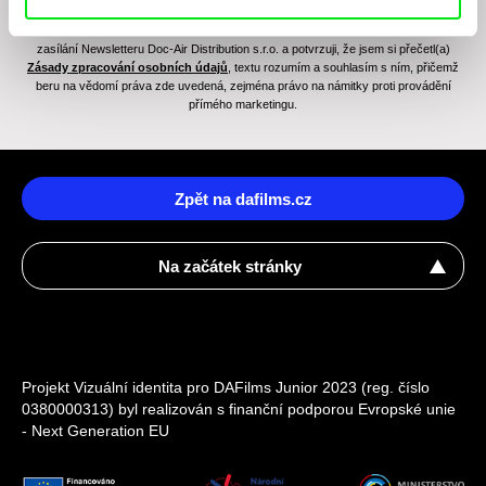
Odesláním registrace k Newsletteru souhlasím se zasíláním obchodních sdělení
elektronickými prostředky a souvisejícím zpracováním osobních údajů pro účely
zasílání Newsletteru Doc-Air Distribution s.r.o. a potvrzuji, že jsem si přečetl(a)
Zásady zpracování osobních údajů
, textu rozumím a souhlasím s ním, přičemž
beru na vědomí práva zde uvedená, zejména právo na námitky proti provádění
přímého marketingu.
Zpět na dafilms.cz
Na začátek stránky
Projekt Vizuální identita pro DAFilms Junior 2023 (reg. číslo
0380000313) byl realizován s finanční podporou Evropské unie
- Next Generation EU