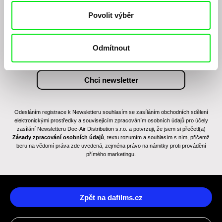
Chcete být pravidelně informováni o novinkách v
Povolit výběr
junior programu?
Odmítnout
Odesláním registrace k Newsletteru souhlasím se zasíláním obchodních sdělení
elektronickými prostředky a souvisejícím zpracováním osobních údajů pro účely
zasílání Newsletteru Doc-Air Distribution s.r.o. a potvrzuji, že jsem si přečetl(a)
Zásady zpracování osobních údajů
, textu rozumím a souhlasím s ním, přičemž
beru na vědomí práva zde uvedená, zejména právo na námitky proti provádění
přímého marketingu.
Zpět na dafilms.cz