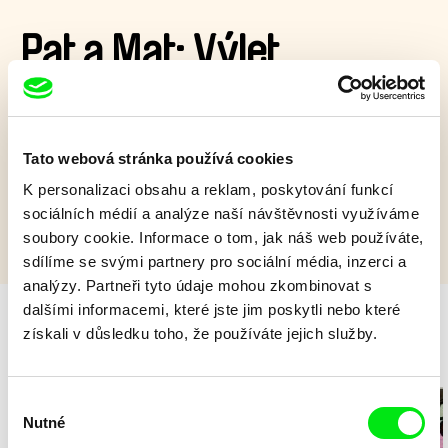
Pat a Mat: Výlet
Pat a Mat chtějí vyrazit na výlet do přírody, ale pokazí se jim
auto. Nevadí, tábořit se dá klidně i v obývacím pokoji...
Tato webová stránka používá cookies
Zobrazit více
K personalizaci obsahu a reklam, poskytování funkcí
sociálních médií a analýze naší návštěvnosti využíváme
soubory cookie. Informace o tom, jak náš web používáte,
sdílíme se svými partnery pro sociální média, inzerci a
analýzy. Partneři tyto údaje mohou zkombinovat s
dalšími informacemi, které jste jim poskytli nebo které
získali v důsledku toho, že používáte jejich služby.
Milý tati - speciál
Výběr
Nutné
souhlasu