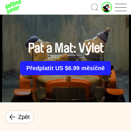
J
Domů
u
n
i
o
r
ú
Pat a Mat: Výlet
č
e
t
Předplatit US $6.99 měsíčně
Zpět