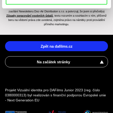
Odesláním registrace k Newsletteru souhlasím se zasíláním obchodních sdělení
elektronickými prostředky a souvisejícím zpracováním osobních údajů pro účely
zasílání Newsletteru Doc-Air Distribution s.r.o. a potvrzuji, že jsem si přečetl(a)
Zásady zpracování osobních údajů
, textu rozumím a souhlasím s ním, přičemž
beru na vědomí práva zde uvedená, zejména právo na námitky proti provádění
přímého marketingu.
Zpět na dafilms.cz
Na začátek stránky
Projekt Vizuální identita pro DAFilms Junior 2023 (reg. číslo
0380000313) byl realizován s finanční podporou Evropské unie
- Next Generation EU