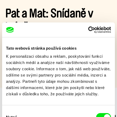
Pat a Mat: Snídaně v
trávě
Pat a Mat jedou na piknik do přírody. Najdou kouzelné
místečko, které si ovšem přizpůsobí svým představám…
Tato webová stránka používá cookies
K personalizaci obsahu a reklam, poskytování funkcí
Zobrazit více
sociálních médií a analýze naší návštěvnosti využíváme
soubory cookie. Informace o tom, jak náš web používáte,
sdílíme se svými partnery pro sociální média, inzerci a
analýzy. Partneři tyto údaje mohou zkombinovat s
dalšími informacemi, které jste jim poskytli nebo které
získali v důsledku toho, že používáte jejich služby.
Milý tati - speciál
Výběr