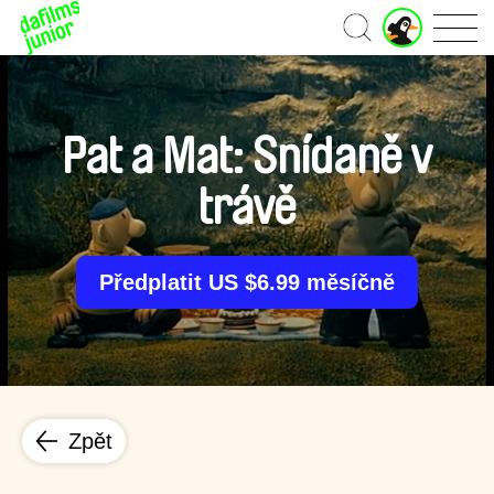
J
Domů
u
n
i
o
r
Pat a Mat: Snídaně v
ú
č
trávě
e
t
Předplatit US $6.99 měsíčně
Zpět