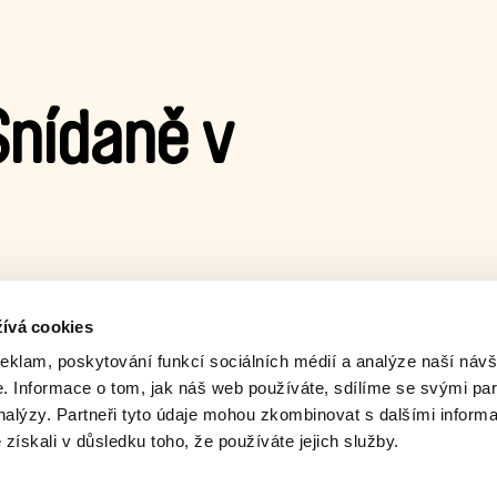
Snídaně v
přírody. Najdou kouzelné
izpůsobí svým představám…
ívá cookies
reklam, poskytování funkcí sociálních médií a analýze naší návš
 Informace o tom, jak náš web používáte, sdílíme se svými par
analýzy. Partneři tyto údaje mohou zkombinovat s dalšími inform
é získali v důsledku toho, že používáte jejich služby.