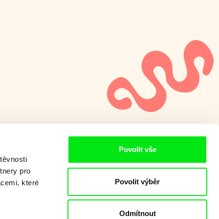
Povolit vše
těvnosti
tnery pro
Povolit výběr
acemi, které
Odmítnout