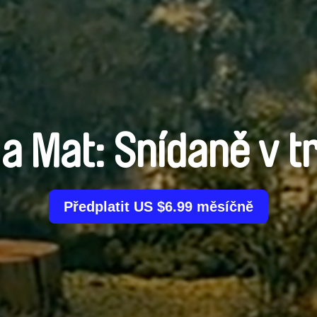
 a Mat: Snídaně v t
Předplatit US $6.99 měsíčně