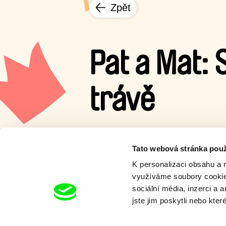
Zpět
Pat a Mat: 
trávě
Pat a Mat jedou na piknik do 
místečko, které si ovšem př
Tato webová stránka použ
K personalizaci obsahu a 
Zobrazit více
využíváme soubory cookie.
sociální média, inzerci a 
jste jim poskytli nebo kter