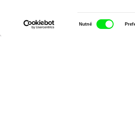
Chcete bý
Výběr
Nutné
Pref
souhlasu
Odesláním registrace k Newsletteru souhlasím se zasíláním obchodních
přečetl(a)
Zásady zpracování osobních údajů
,
Zpět na dafilms.cz