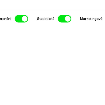
t pravidelně informováni o novinkách v junior
erenční
Statistické
Marketingové
 sdělení elektronickými prostředky a souvisejícím zpracováním osobních údajů pro účely zas
 textu rozumím a souhlasím s ním, přičemž beru na vědomí práva zde uvedená, zejména práv