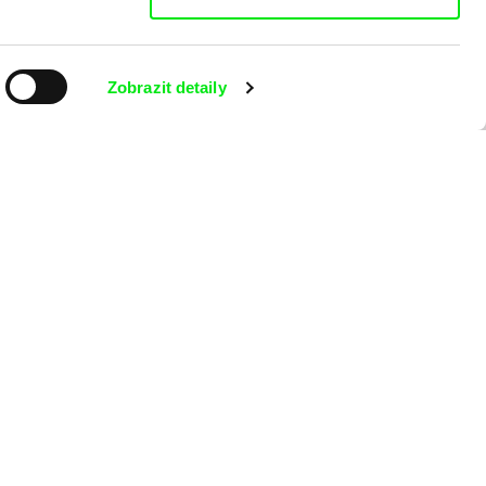
 programu?
Zobrazit detaily
ílání Newsletteru Doc-Air Distribution s.r.o. a potvrzuji, že jsem si
o na námitky proti provádění přímého marketingu.
Na začátek stránky