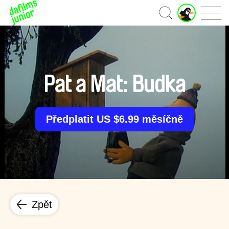
J
Domů
u
n
i
o
r
ú
Pat a Mat: Budka
č
e
t
Předplatit US $6.99 měsíčně
Zpět