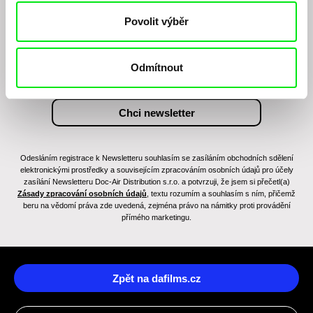
Chcete být pravidelně informováni o novinkách v
Povolit výběr
junior programu?
Odmítnout
Odesláním registrace k Newsletteru souhlasím se zasíláním obchodních sdělení
elektronickými prostředky a souvisejícím zpracováním osobních údajů pro účely
zasílání Newsletteru Doc-Air Distribution s.r.o. a potvrzuji, že jsem si přečetl(a)
Zásady zpracování osobních údajů
, textu rozumím a souhlasím s ním, přičemž
beru na vědomí práva zde uvedená, zejména právo na námitky proti provádění
přímého marketingu.
Zpět na dafilms.cz