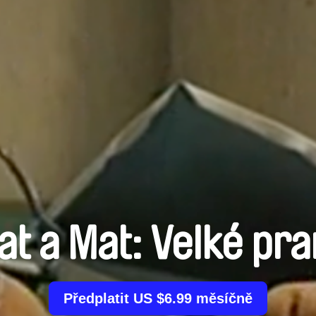
at a Mat: Velké pra
Předplatit US $6.99 měsíčně