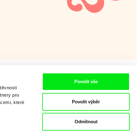
Povolit vše
těvnosti
tnery pro
Povolit výběr
acemi, které
Odmítnout