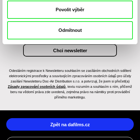
Chcete být pravidelně informováni o novinkách v
Povolit výběr
junior programu?
Odmítnout
Odesláním registrace k Newsletteru souhlasím se zasíláním obchodních sdělení
elektronickými prostředky a souvisejícím zpracováním osobních údajů pro účely
zasílání Newsletteru Doc-Air Distribution s.r.o. a potvrzuji, že jsem si přečetl(a)
Zásady zpracování osobních údajů
, textu rozumím a souhlasím s ním, přičemž
beru na vědomí práva zde uvedená, zejména právo na námitky proti provádění
přímého marketingu.
Zpět na dafilms.cz