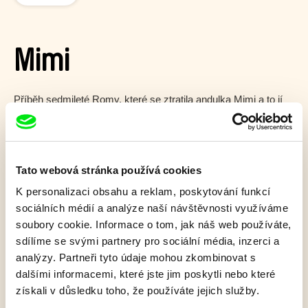
Mimi
Příběh sedmileté Romy, které se ztratila andulka Mimi a to jí
zavede do starého dunajského lesa, kde se setkává s
postavami se zdánlivě všedními příběhy.
Zobrazit více
Tato webová stránka používá cookies
K personalizaci obsahu a reklam, poskytování funkcí
sociálních médií a analýze naší návštěvnosti využíváme
Film bohužel není dostupný :(
soubory cookie. Informace o tom, jak náš web používáte,
V našem
aktuálním programu
ale objevíte další
sdílíme se svými partnery pro sociální média, inzerci a
skvělé filmy.
analýzy. Partneři tyto údaje mohou zkombinovat s
dalšími informacemi, které jste jim poskytli nebo které
získali v důsledku toho, že používáte jejich služby.