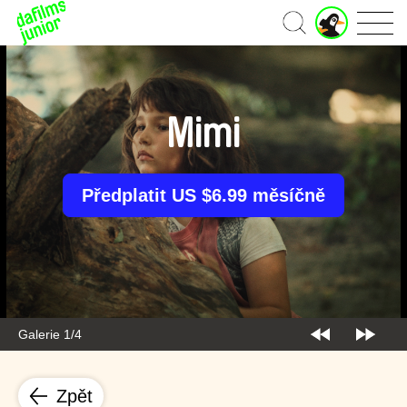
J
Domů
u
n
i
o
r
Mimi
ú
č
e
t
Předplatit US $6.99 měsíčně
Galerie 1/4
Zpět