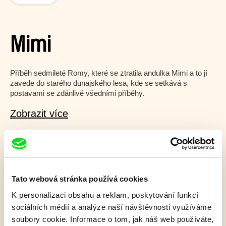
Mimi
Příběh sedmileté Romy, které se ztratila andulka Mimi a to jí
zavede do starého dunajského lesa, kde se setkává s
postavami se zdánlivě všedními příběhy.
Zobrazit více
Film bohužel není dostupný :(
V našem
aktuálním programu
ale objevíte další
Tato webová stránka používá cookies
skvělé filmy.
K personalizaci obsahu a reklam, poskytování funkcí
sociálních médií a analýze naší návštěvnosti využíváme
soubory cookie. Informace o tom, jak náš web používáte,