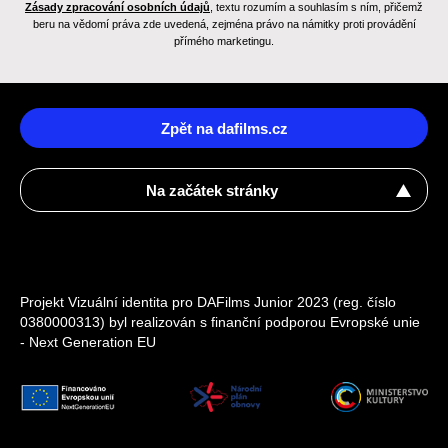
Zásady zpracování osobních údajů
, textu rozumím a souhlasím s ním, přičemž
beru na vědomí práva zde uvedená, zejména právo na námitky proti provádění
přímého marketingu.
Zpět na dafilms.cz
Na začátek stránky
Projekt Vizuální identita pro DAFilms Junior 2023 (reg. číslo
0380000313) byl realizován s finanční podporou Evropské unie
- Next Generation EU