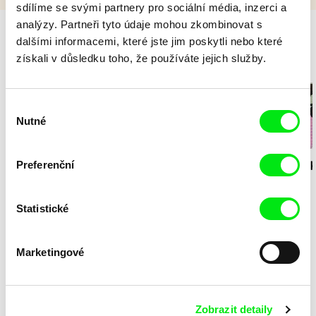
sdílíme se svými partnery pro sociální média, inzerci a
analýzy. Partneři tyto údaje mohou zkombinovat s
dalšími informacemi, které jste jim poskytli nebo které
získali v důsledku toho, že používáte jejich služby.
Milý tati - speciál
Výběr
Nutné
souhlasu
Diana Cam Van
Preferenční
Milý tati: making of -
Milý tati: mak
Nguyen
Milý tati
proměna dívky v
animace
chlapce
Statistické
Sdílej psycho v .hlavě
Marketingové
Zobrazit detaily
Stela Joudal