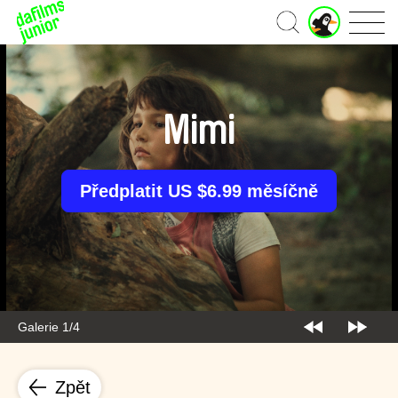
J
Domů
u
n
i
o
r
Mimi
ú
č
e
t
Předplatit US $6.99 měsíčně
Galerie 1/4
Zpět