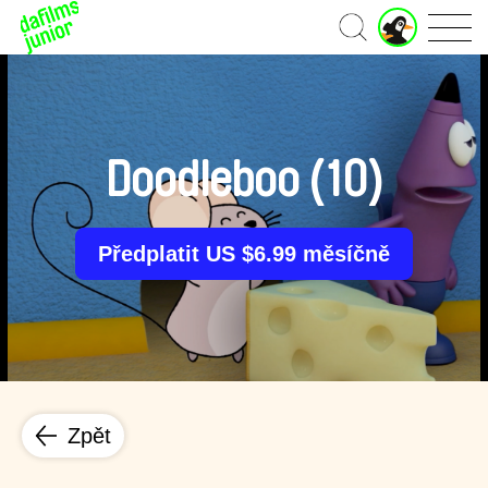
J
Domů
u
n
i
o
r
ú
Doodleboo (10)
č
e
t
Předplatit US $6.99 měsíčně
Zpět