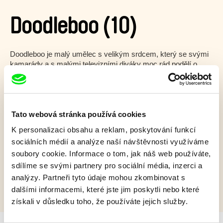
Doodleboo (10)
Doodleboo je malý umělec s velikým srdcem, který se svými
kamarády a s malými televizními diváky moc rád podělí o
svou lásku ke kreslení.
Zobrazit více
Tato webová stránka používá cookies
K personalizaci obsahu a reklam, poskytování funkcí
Film bohužel není dostupný :(
sociálních médií a analýze naší návštěvnosti využíváme
V našem
aktuálním programu
ale objevíte další
soubory cookie. Informace o tom, jak náš web používáte,
skvělé filmy.
sdílíme se svými partnery pro sociální média, inzerci a
analýzy. Partneři tyto údaje mohou zkombinovat s
dalšími informacemi, které jste jim poskytli nebo které
získali v důsledku toho, že používáte jejich služby.