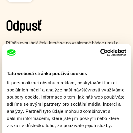
Odpusť
Příběh dvou holčiček, které se po vzájemné hádce urazí a
nafouknou se jako balóny, které pak vzlétnou k oblakům! Kdo
ale zachrání jejich koťátko?
Zobrazit více
Tato webová stránka používá cookies
K personalizaci obsahu a reklam, poskytování funkcí
sociálních médií a analýze naší návštěvnosti využíváme
Film bohužel není dostupný :(
soubory cookie. Informace o tom, jak náš web používáte,
Omlouváme se, ale tento titul není ve vaší zemi k
sdílíme se svými partnery pro sociální média, inzerci a
dispozici.
analýzy. Partneři tyto údaje mohou zkombinovat s
dalšími informacemi, které jste jim poskytli nebo které
získali v důsledku toho, že používáte jejich služby.