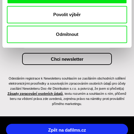
Chcete být pravidelně informováni o novinkách v
Povolit výběr
junior programu?
Odmítnout
Odesláním registrace k Newsletteru souhlasím se zasíláním obchodních sdělení
elektronickými prostředky a souvisejícím zpracováním osobních údajů pro účely
zasílání Newsletteru Doc-Air Distribution s.r.o. a potvrzuji, že jsem si přečetl(a)
Zásady zpracování osobních údajů
, textu rozumím a souhlasím s ním, přičemž
beru na vědomí práva zde uvedená, zejména právo na námitky proti provádění
přímého marketingu.
Zpět na dafilms.cz