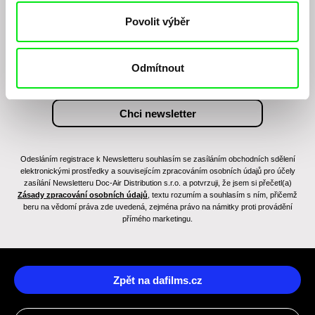
Chcete být pravidelně informováni o novinkách v
Povolit výběr
junior programu?
Odmítnout
Odesláním registrace k Newsletteru souhlasím se zasíláním obchodních sdělení
elektronickými prostředky a souvisejícím zpracováním osobních údajů pro účely
zasílání Newsletteru Doc-Air Distribution s.r.o. a potvrzuji, že jsem si přečetl(a)
Zásady zpracování osobních údajů
, textu rozumím a souhlasím s ním, přičemž
beru na vědomí práva zde uvedená, zejména právo na námitky proti provádění
přímého marketingu.
Zpět na dafilms.cz