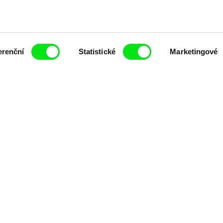
erenční
Statistické
Marketingové
ing of -
Milý tati: making of -
Milý tati: m
y v
animace
VFX
t pravidelně informováni o novinkách v junior