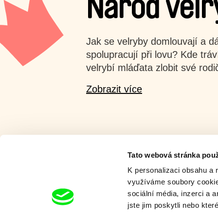
Národ velr
Jak se velryby domlouvají a dá
spolupracují při lovu? Kde trá
velrybí mláďata zlobit své rodi
Zobrazit více
Tato webová stránka použ
K personalizaci obsahu a 
využíváme soubory cookie.
Milý tati - speciál
sociální média, inzerci a 
jste jim poskytli nebo kter