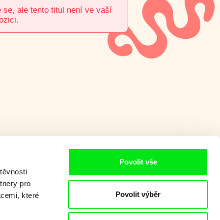
e, ale tento titul není ve vaší
ozici.
Povolit vše
těvnosti
tnery pro
Povolit výběr
acemi, které