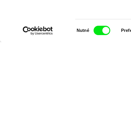
Výběr
Nutné
Pref
souhlasu
Diana Cam Van Nguyen
Milý tati: mak
Milý tati
proměna dívk
chlapce
Chcete bý