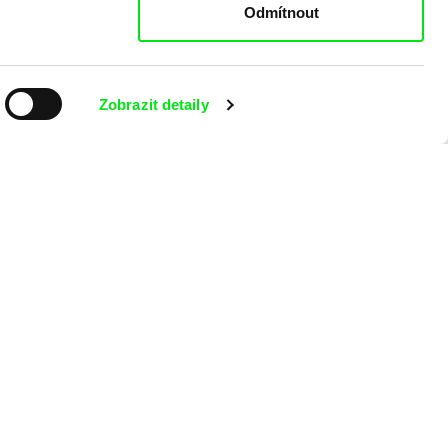
Odmítnout
Zobrazit detaily
aking of -
 programu?